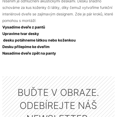
řešením je odhlučnění akustickými deskami. Desku snadno
schováme za kus koženky či látky, díky čemuž vytvoříme funkční
interiérové dveře se zajímavým designem. Zde je pár kroků, které
pomohou s montáží:
Vysadíme dveře z pantů
Upravíme tvar desky
desku potáhneme látkou nebo koženkou
Desku přilepíme ke dveřím
Nasadíme dveře zpět na panty
BUĎTE V OBRAZE.
ODEBÍREJTE NÁŠ