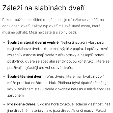
Záleží na slabinách dveří
Pokud toužíme po klidné domácnosti, je důležité se zaměřit na
odhlučnění dveří. Každý typ dveří má svá slabá místa, která
musíme odhalit. Mezi nejčastější slabiny patří:
Špatný materiál dveřní výplně
. Nejhorší izolační vlastnosti
mají voštinové dveře, které mají výplň z papíru. Lepší zvukově
izolační vlastnosti mají dveře z dřevotřísky a nejlepší izolaci
poskytnou dveře se speciální sendvičovou konstrukcí, které se
používají nejčastěji pro vchodové dveře.
Špatné těsnění dveří
. I přes dveře, které mají kvalitní výplň,
může pronikat nežádoucí hluk. Příčinou bývá špatné těsnění,
kdy v zavřeném stavu dveře dokonale netěsní v místě styku se
zárubněmi.
Prosklené dveře
. Sklo má horší zvukově izolační vlastnosti než
jiné dřevěné materiály, jako jsou dřevotříska či masiv. Pokud