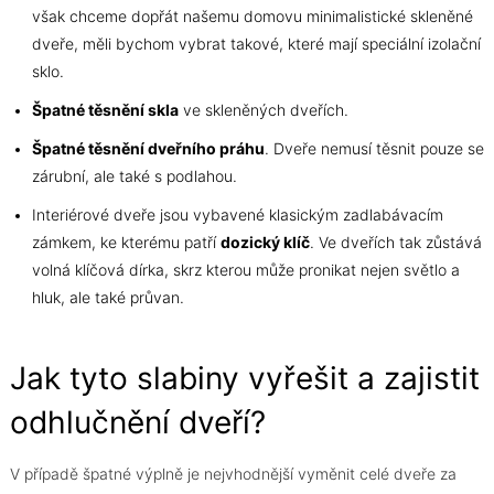
však chceme dopřát našemu domovu minimalistické skleněné
dveře, měli bychom vybrat takové, které mají speciální izolační
sklo.
Špatné těsnění skla
ve skleněných dveřích.
Špatné těsnění dveřního práhu
. Dveře nemusí těsnit pouze se
zárubní, ale také s podlahou.
Interiérové dveře jsou vybavené klasickým zadlabávacím
zámkem, ke kterému patří
dozický klíč
. Ve dveřích tak zůstává
volná klíčová dírka, skrz kterou může pronikat nejen světlo a
hluk, ale také průvan.
Jak tyto slabiny vyřešit a zajistit
odhlučnění dveří?
V případě špatné výplně je nejvhodnější vyměnit celé dveře za