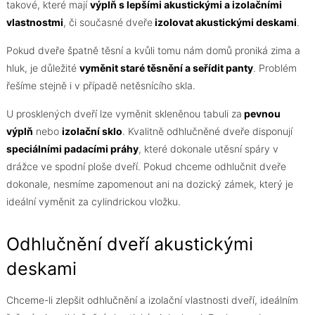
takové, které mají
výplň s lepšími akustickými a izolačními
vlastnostmi
, či současné dveře
izolovat akustickými deskami
.
Pokud dveře špatně těsní a kvůli tomu nám domů proniká zima a
hluk, je důležité
vyměnit staré těsnění a seřídit panty
. Problém
řešíme stejně i v případě netěsnícího skla.
U prosklených dveří lze vyměnit skleněnou tabuli za
pevnou
výplň
nebo
izolační sklo
. Kvalitně odhlučněné dveře disponují
speciálními padacími práhy
, které dokonale utěsní spáry v
drážce ve spodní ploše dveří. Pokud chceme odhlučnit dveře
dokonale, nesmíme zapomenout ani na dozický zámek, který je
ideální vyměnit za cylindrickou vložku.
Odhlučnění dveří akustickými
deskami
Chceme-li zlepšit odhlučnění a izolační vlastnosti dveří, ideálním