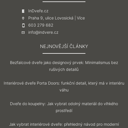
InDveře.cz
Praha 9, ulice Lovosická |
Více
603 279 682
info@indvere.cz
NEJNOVĚJŠÍ ČLÁNKY
Bezfalcové dveře jako designový prvek: Minimalismus bez
rušivých detailů
Interiérové dveře Porta Doors: funkční detail, který má v interiéru
váhu
Dveře do koupelny: Jak vybrat odolný materiál do vlhkého
prostředí
Jak vybrat interiérové dveře: přehledný návod pro moderní