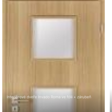
Interiérové dveře Invado Roma ve fólii + zárubeň