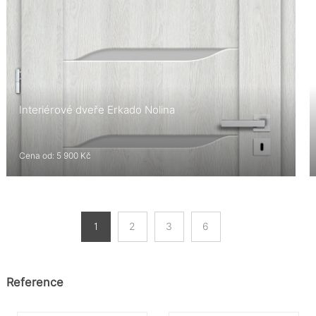
Interiérové dveře Erkado Nolina
Cena od: 5 900 Kč
1
2
3
6
Reference