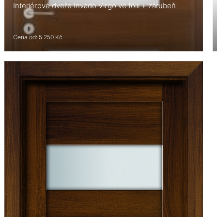
Interiérové dveře Invado Virgo ve fólii + zárubeň
Cena od: 5 250 Kč