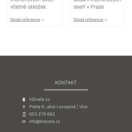
včetně obložek
dveří v Praze
Detail reference
>
Detail reference
>
KONTAKT
InDveře.cz
Praha 9, ulice Lovosická |
Více
603 279 682
info@indvere.cz