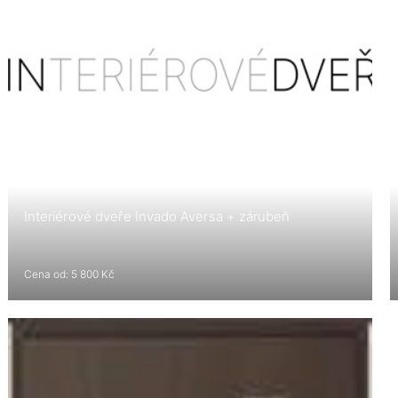
Interiérové dveře Invado Aversa + zárubeň
Cena od: 5 800 Kč