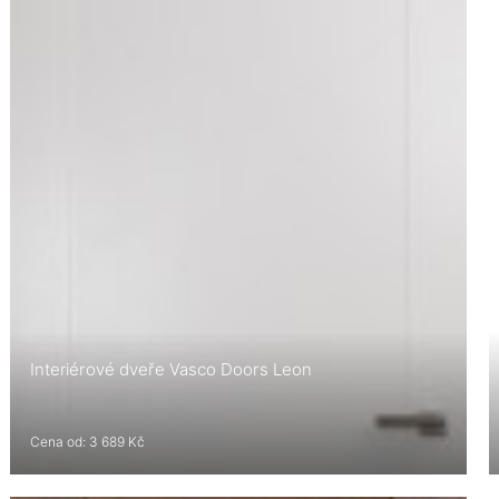
Interiérové dveře Vasco Doors Leon
Cena od: 3 689 Kč