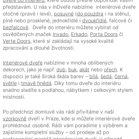
dveře do interiéru
, které budou přesně odpovídat vašim
představám. U nás v InDveře nabízíme interiérové dveře
otočné (pravé i levé),
posuvné
(
do pouzdra
i na stěnu),
plné nebo prosklené, jednokřídlé i
dvoukřídlé
, falcové či
bezfalcové
. Dveře do interiéru můžete vybírat od
osvědčených značek
Invado
,
Erkado
,
Porta Doors
či
Verte Doors
, které si zakládají na vysoké kvalitě
zpracování a dlouhé životnosti.
Interiérové dveře
nabízíme v mnoha oblíbených
dekorech, jako je např.
dub
,
buk
,
akát
nebo
ořech
. K
dispozici je také široká škála barev –
bílá
,
šedá
,
černá
,
světle
i
tmavě hnědá
. Díky tomu dveře do interiéru
snadno sladíte s podlahou, nábytkem i celkovým stylem
místnosti.
Po předchozí domluvě vás rádi přivítáme v naší
vzorkovně
dveří v Praze, kde si můžete interiérové dveře
prohlédnout osobně. Rádi vám poradíme s výběrem a
zajistíme kompletní služby – od prodeje až po