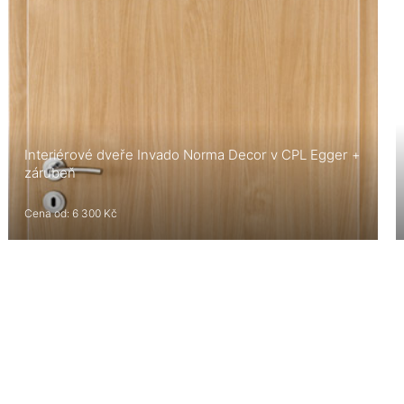
Interiérové dveře Invado Norma Decor v CPL Egger +
zárubeň
Cena od: 6 300 Kč