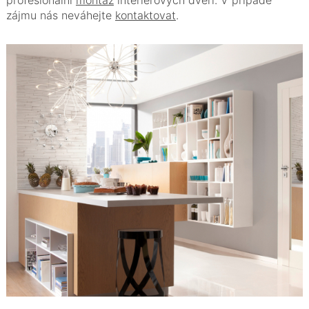
profesionální
montáž
interiérových dveří. V případě
zájmu nás neváhejte
kontaktovat
.