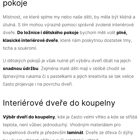
pokoje
Místnost, ve které spíme my nebo naše děti, by měla být klidná a
útulná. S tím mohou výrazně pomoci správně zvolené interiérové
dveře.
Do ložnice i dětského pokoje
bychom měli volit
plné,
klasické interiérové dveře
, které nám poskytnou dostatek tmy,
ticha a soukromí.
U dětských pokojů je však nutné při výběru dveří dbát na jejich
snadnou údržbu
. Zejména malé děti mají v oblibě chodit se
špinavýma rukama či s pastelkami a jejich kreativita se tak velice
často projevuje i na povrchu dveří.
Interiérové dveře do koupelny
Výběr dveří do koupelny
, kde je často velmi vlhko a kde se střídá
teplota, není vůbec jednoduchý. Vhodným materiálem pro
koupelnové dveře je především
laminát
. Dveře ze dřeva či dýhy