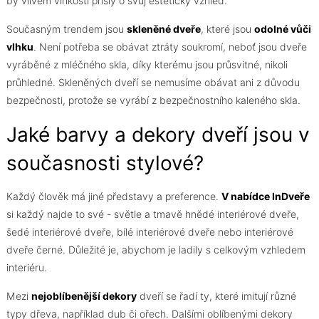
by vlivem vlhkosti přišly o svůj estetický vzhled.
Současným trendem jsou
skleněné dveře
, které jsou
odolné vůči
vlhku
. Není potřeba se obávat ztráty soukromí, neboť jsou dveře
vyráběné z mléčného skla, díky kterému jsou průsvitné, nikoli
průhledné. Skleněných dveří se nemusíme obávat ani z důvodu
bezpečnosti, protože se vyrábí z bezpečnostního kaleného skla.
Jaké barvy a dekory dveří jsou v
současnosti stylové?
Každý člověk má jiné představy a preference.
V nabídce InDveře
si každý najde to své - světle a tmavě hnědé interiérové dveře,
šedé interiérové dveře, bílé interiérové dveře nebo interiérové
dveře černé. Důležité je, abychom je ladily s celkovým vzhledem
interiéru.
Mezi
nejoblíbenější dekory
dveří se řadí ty, které imitují různé
typy dřeva, například dub či ořech. Dalšími oblíbenými dekory