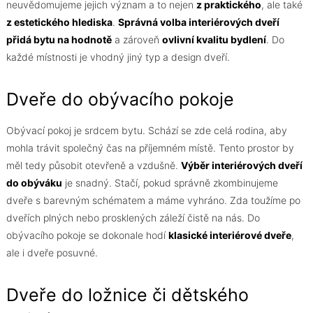
neuvědomujeme jejich význam a to nejen
z praktického
, ale také
z estetického hlediska
.
Správná volba interiérových dveří
přidá bytu na hodnotě
a zároveň
ovlivní kvalitu bydlení
. Do
každé místnosti je vhodný jiný typ a design dveří.
Dveře do obývacího pokoje
Obývací pokoj je srdcem bytu. Schází se zde celá rodina, aby
mohla trávit společný čas na příjemném místě. Tento prostor by
měl tedy působit otevřeně a vzdušně.
Výběr interiérových dveří
do obýváku
je snadný. Stačí, pokud správně zkombinujeme
dveře s barevným schématem a máme vyhráno. Zda toužíme po
dveřích plných nebo prosklených záleží čistě na nás. Do
obývacího pokoje se dokonale hodí
klasické interiérové dveře
,
ale i dveře posuvné.
Dveře do ložnice či dětského