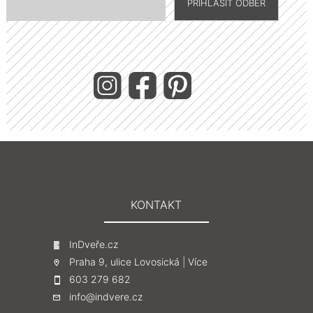
KONTAKT
InDveře.cz
Praha 9, ulice Lovosická |
Více
603 279 682
info@indvere.cz