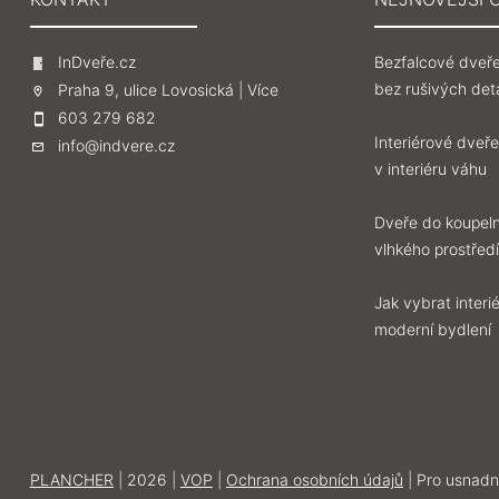
InDveře.cz
Bezfalcové dveře
bez rušivých deta
Praha 9, ulice Lovosická |
Více
603 279 682
Interiérové dveře
info@indvere.cz
v interiéru váhu
Dveře do koupeln
vlhkého prostředí
Jak vybrat inter
moderní bydlení
PLANCHER
| 2026 |
VOP
|
Ochrana osobních údajů
| Pro usnadn