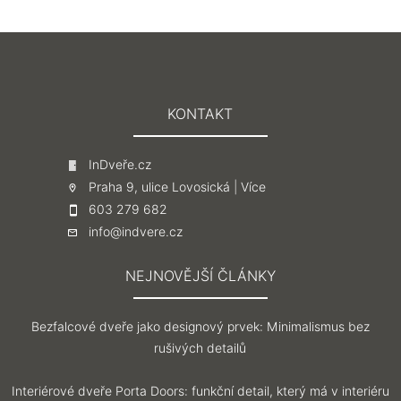
KONTAKT
InDveře.cz
Praha 9, ulice Lovosická |
Více
603 279 682
info@indvere.cz
NEJNOVĚJŠÍ ČLÁNKY
Bezfalcové dveře jako designový prvek: Minimalismus bez
rušivých detailů
Interiérové dveře Porta Doors: funkční detail, který má v interiéru