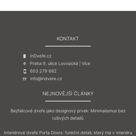
KONTAKT
InDveře.cz
Praha 9, ulice Lovosická |
Více
603 279 682
info@indvere.cz
NEJNOVĚJŠÍ ČLÁNKY
Bezfalcové dveře jako designový prvek: Minimalismus bez
rušivých detailů
Interiérové dveře Porta Doors: funkční detail, který má v interiéru