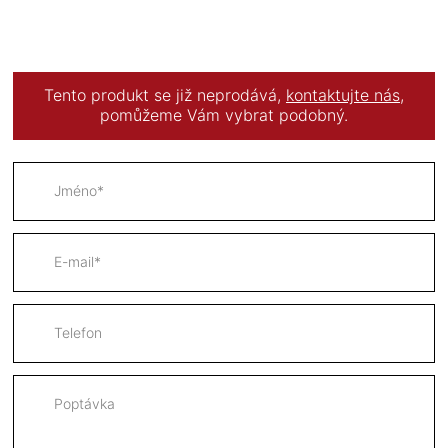
Tento produkt se již neprodává,
kontaktujte nás
,
pomůžeme Vám vybrat podobný.