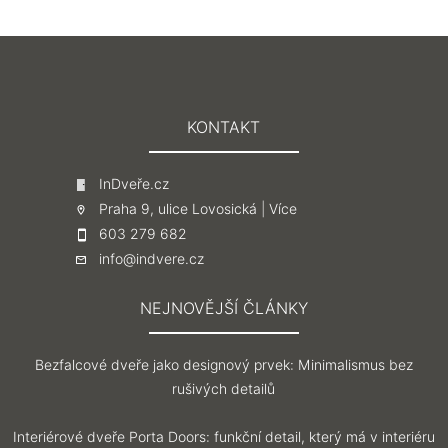
KONTAKT
InDveře.cz
Praha 9, ulice Lovosická |
Více
603 279 682
info@indvere.cz
NEJNOVĚJŠÍ ČLÁNKY
Bezfalcové dveře jako designový prvek: Minimalismus bez
rušivých detailů
Interiérové dveře Porta Doors: funkční detail, který má v interiéru