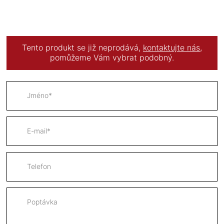
Tento produkt se již neprodává,
kontaktujte nás
,
pomůžeme Vám vybrat podobný.