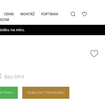
CENÍK
MONTÁŽ
POPTÁVKA
ROOM
bídku na míru.
č
Bez DPH
OPTÁVKU
DOMLUVIT PROHLÍDKU