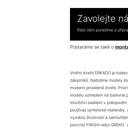
Zavolejte n
Rádi Vám poradíme a přip
Postaráme se také o
montá
Vnitřní dveře ERKADO je kolekc
zákazníků. Nabízíme modely klas
moderní prosklené dveře. Prior
modelu sohledem na barevné pro
množství zasklení v pokojovém 
používají syntetické materiály, c
vysokou životností a samozřejm
povrchů FINISH nebo GREKO. Jso