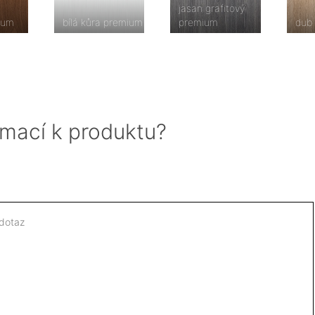
jasan grafitový
ium
bílá kůra premium
premium
dub
rmací k produktu?