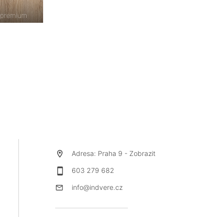
 premium
Adresa: Praha 9 -
Zobrazit
603 279 682
info@indvere.cz