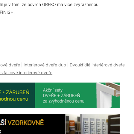
díl je v tom, že povrch GREKO má vice zvýrazněnou
 FINISH.
érové dveře
|
Interiérové dveře dub
|
Dvoukřídlé interiérové dveře
ezfalcové interiérové dveře