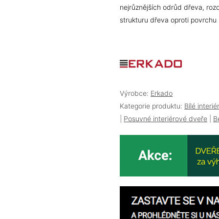
nejrůznějších odrůd dřeva, roz
strukturu dřeva oproti povrchu
Výrobce:
Erkado
Kategorie produktu:
Bílé interi
|
Posuvné interiérové dveře
|
B