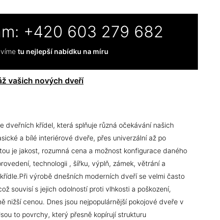
ám:
+420 603 279 682
ravíme
tu nejlepší nabídku na míru
ž vašich nových dveří
e dveřních křídel, která splňuje různá očekávání našich
ické a bílé interiérové dveře, přes univerzální až po
itou je jakost, rozumná cena a možnost konfigurace daného
vedení, technologii , šířku, výplň, zámek, větrání a
křídle.Při výrobě dnešních moderních dveří se velmi často
ož souvisí s jejich odolností proti vlhkosti a poškození,
ě nižší cenou. Dnes jsou nejpopulárnější pokojové dveře v
u to povrchy, který přesně kopírují strukturu