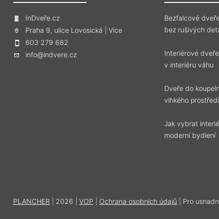
InDveře.cz
Bezfalcové dveře
bez rušivých deta
Praha 9, ulice Lovosická |
Více
603 279 682
Interiérové dveře
info@indvere.cz
v interiéru váhu
Dveře do koupeln
vlhkého prostředí
Jak vybrat inter
moderní bydlení
PLANCHER
| 2026 |
VOP
|
Ochrana osobních údajů
| Pro usnadn