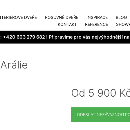
NTERIÉROVÉ DVEŘE
POSUVNÉ DVEŘE
INSPIRACE
BLOG
KONTAKT
REFERENCE
SHOW
m:
+420 603 279 682
! Připravíme pro vás nejvýhodnější na
Arálie
Od 5 900 K
ODESLAT NEZÁVAZNOU P