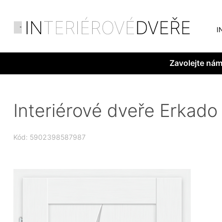
I
Zavolejte ná
Interiérové dveře Erkado 
Kód: 5902398587987