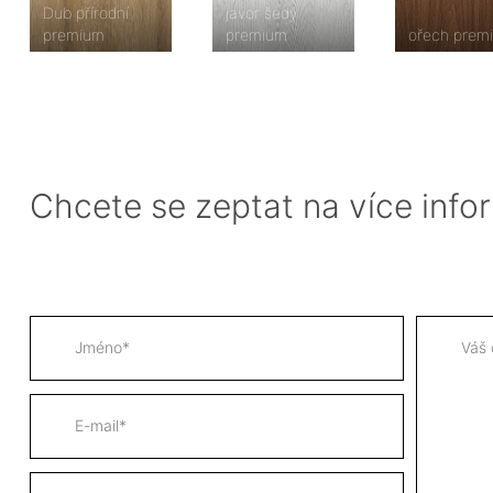
Dub přírodní
javor šedý
premium
premium
ořech prem
Chcete se zeptat na více info