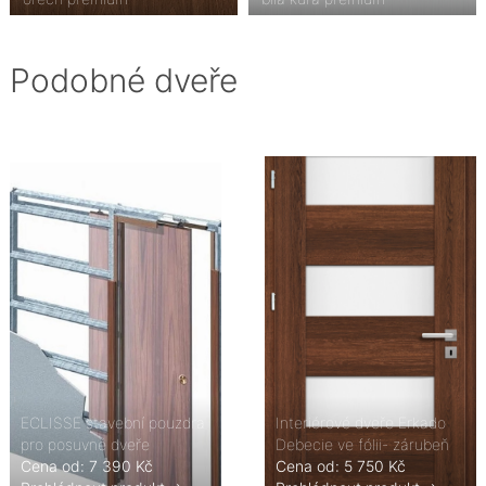
Podobné dveře
ECLISSE stavební pouzdra
Interiérové dveře Erkado
pro posuvné dveře
Debecie ve fólii- zárubeň
Cena od: 7 390 Kč
Cena od: 5 750 Kč