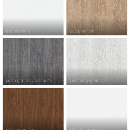
bílá premium
dub premium
jasan grafitový premium
javor šedý premium
ořech premium
bílá kůra premium