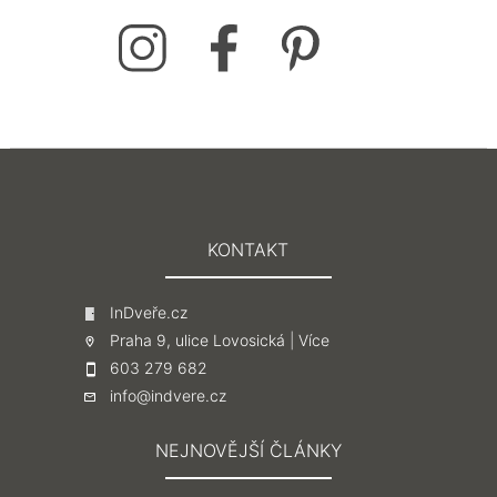
KONTAKT
InDveře.cz
Praha 9, ulice Lovosická |
Více
603 279 682
info@indvere.cz
NEJNOVĚJŠÍ ČLÁNKY