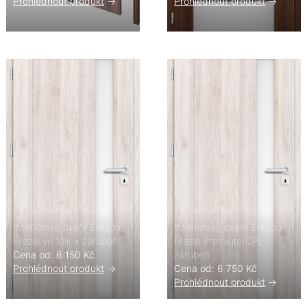
Prohlédnout produkt
->
Prohlédnout produkt
->
Interiérové dveře Erkado
Interiérové dveře Erkado
Frézie ve fólii + zárubeň
Frézie Premium/CPL -
Cena od: 6 150 Kč
zárubeň
Prohlédnout produkt
->
Cena od: 6 750 Kč
Prohlédnout produkt
->