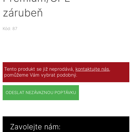
zárubeň
Kód: 87
Tento produkt se již neprodává,
kontaktujte nás
,
pomůžeme Vám vybrat podobný.
ODESLAT NEZÁVAZNOU POPTÁVKU
Zavolejte nám: