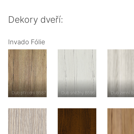
Dekory dveří:
Invado Fólie
Dub přírodní B587
Dub sněžný B596
Dub zimní 