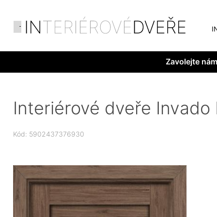
I
Zavolejte ná
Interiérové dveře Invado
Kód: 5902437376930