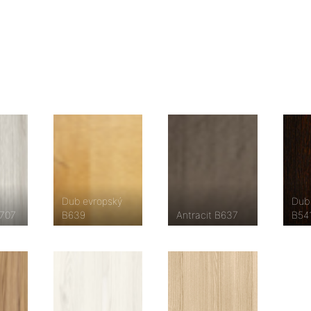
Dub evropský
Dub 
B707
B639
Antracit B637
B54