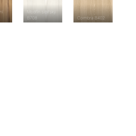
ní
Modřín sibiřský
B708
Coimbra B402