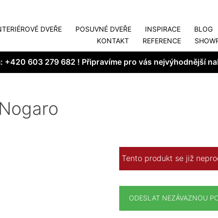
NTERIÉROVÉ DVEŘE
POSUVNÉ DVEŘE
INSPIRACE
BLOG
KONTAKT
REFERENCE
SHOW
m:
+420 603 279 682
! Připravíme pro vás nejvýhodnější na
 Nogaro
Tento produkt se již nepr
ODESLAT NEZÁVAZNOU P