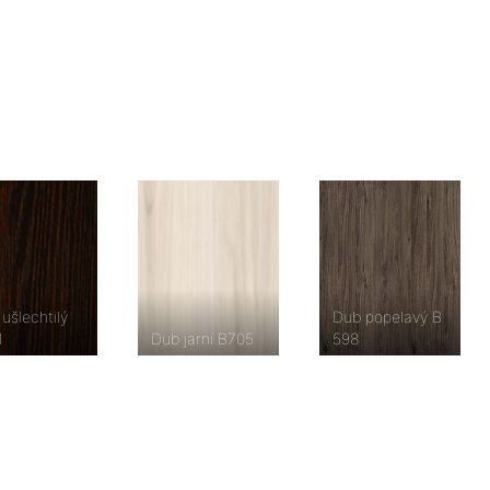
ušlechtilý
Dub popelavý B
1
Dub jarní B705
598