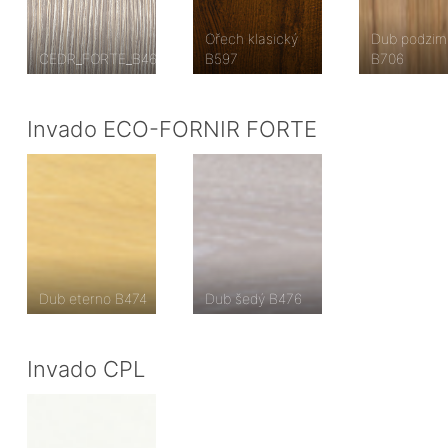
Ořech klasický
Dub podzim
CEDR_FORTE_B462
B597
B706
Invado ECO-FORNIR FORTE
Dub eterno B474
Dub šedý B476
Invado CPL