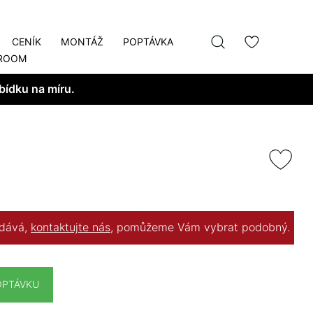
CENÍK
MONTÁŽ
POPTÁVKA
ROOM
bídku na míru.
odává,
kontaktujte nás
, pomůžeme Vám vybrat podobný.
OPTÁVKU