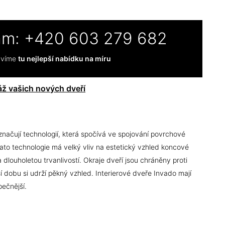
ám:
+420 603 279 682
ravíme
tu nejlepší nabídku na míru
ž vašich nových dveří
značují technologií, která spočívá ve spojování povrchové
ato technologie má velký vliv na estetický vzhled koncové
dlouholetou trvanlivostí. Okraje dveří jsou chráněny proti
í dobu si udrží pěkný vzhled. Interierové dveře Invado mají
pečnější.