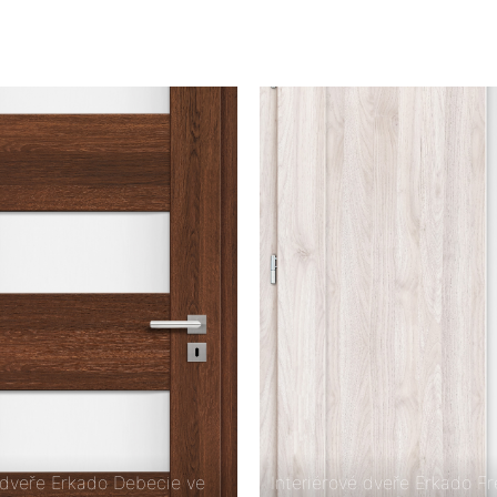
é dveře Erkado Debecie ve
Interiérové dveře Erkado Fré