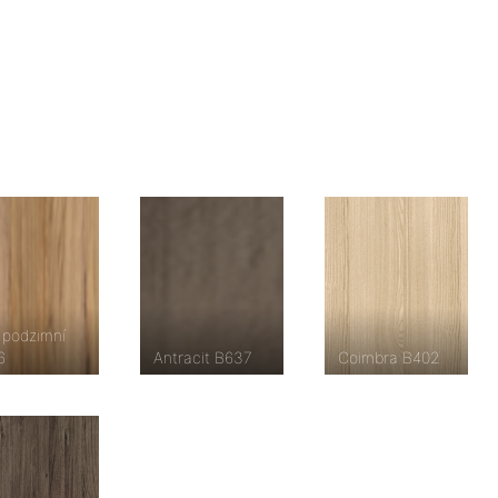
 podzimní
6
Antracit B637
Coimbra B402