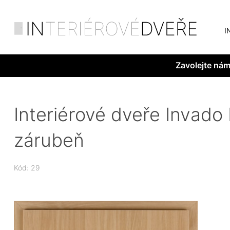
I
Zavolejte ná
Interiérové dveře Invado 
zárubeň
Kód: 29