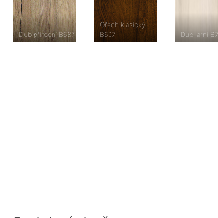
Ořech klasický
Dub přírodní B587
B597
Dub jarní B