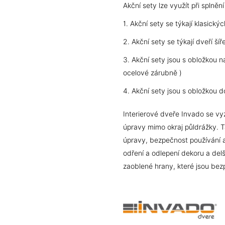
Akční sety lze využít při splněn
1. Akční sety se týkají klasický
2. Akční sety se týkají dveří
3. Akční sety jsou s obložkou n
ocelové zárubně )
4. Akční sety jsou s obložkou d
Interierové dveře Invado se vy
úpravy mimo okraj půldrážky. T
úpravy, bezpečnost používání a 
odření a odlepení dekoru a delš
zaoblené hrany, které jsou bez