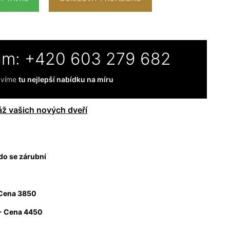
ám:
+420 603 279 682
ravíme
tu nejlepší nabídku na míru
ž vašich nových dveří
ado se zárubní
 Cena 3850
 - Cena 4450