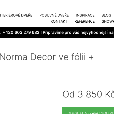
NTERIÉROVÉ DVEŘE
POSUVNÉ DVEŘE
INSPIRACE
BLOG
KONTAKT
REFERENCE
SHOW
m:
+420 603 279 682
! Připravíme pro vás nejvýhodnější na
Norma Decor ve fólii +
Od 3 850 K
ODESLAT NEZÁVAZNOU P