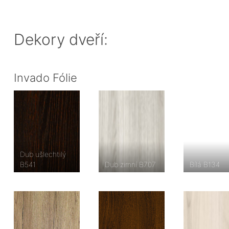
Dekory dveří:
Invado Fólie
Dub ušlechtilý
B541
Dub zimní B707
Bílá B134