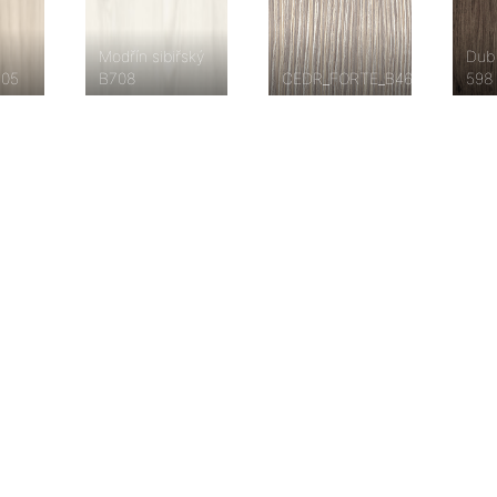
Modřín sibiřský
Dub
705
B708
CEDR_FORTE_B462
598