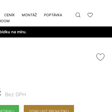
CENÍK
MONTÁŽ
POPTÁVKA
ROOM
bídku na míru.
č
Bez DPH
OPTÁVKU
DOMLUVIT PROHLÍDKU