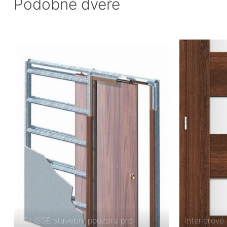
Podobné dveře
ECLISSE stavební pouzdra pro
Interiérov