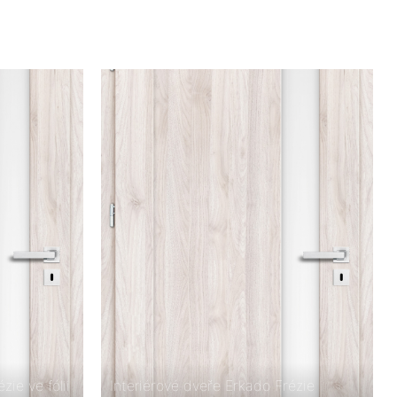
zie ve fólii
Interiérové dveře Erkado Frézie