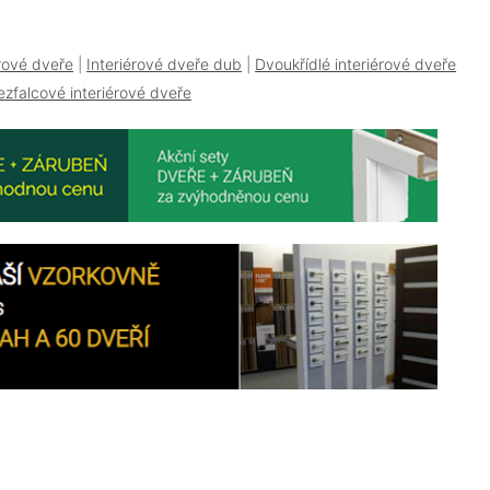
érové dveře
|
Interiérové dveře dub
|
Dvoukřídlé interiérové dveře
ezfalcové interiérové dveře