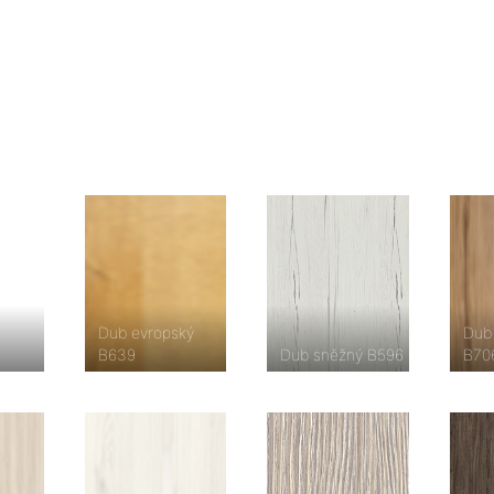
Dub evropský
Dub
B639
Dub sněžný B596
B70