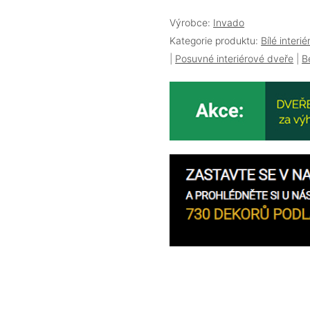
Výrobce:
Invado
Kategorie produktu:
Bílé interi
|
Posuvné interiérové dveře
|
B