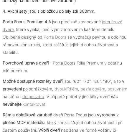
obložky na obložení ocelové zárubně )
4. Akční sety jsou s obložkou do síly zdi 300mm.
Porta Focus Premium 4.A
jsou precizně zpracované
interiérové
dveře
, které vynikají pečlivým zhotovením každého detailu.
Oblíbené designy od
Porta Doors
se vyznačují pevnou a odolnou
rámovou konstrukcí, která zajišťuje jejich dlouhou životnost a
stabilitu.
Povrchová úprava dveří
- Porta Doors Fólie Premium v odstínu
bílé premium.
Možné dostupné rozměry dveří
jsou "60", "70", "80", "90", a to
v
provedení
polodrážkovém,
dvoukřídlém
,
bezfalcovém
,
posuvném
na stěnu i
do pouzdra
. V případě potřeby jiné šířky dveří
nás
neváhejte
kontaktovat
.
Rám a obložková zárubeň
dveří Porta Focus jsou
vyrobeny z
plného MDF materiálu
, který jim zajišťuje dlouhou životnost i při
častém používání.
Výplň dveří
nabízena ve formě voštiny či