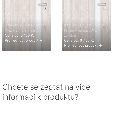
Interiérové dveře Erkado
Interiérové dveře Erkado
Frézie ve fólii + zárubeň
Frézie Premium/CPL -
Cena od: 6 150 Kč
zárubeň
Prohlédnout produkt
->
Cena od: 6 750 Kč
Prohlédnout produkt
->
Chcete se zeptat na více
informací k produktu?