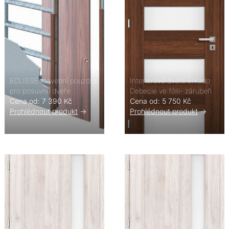
ECLISSE stavební pouzdra
Interiérové dveře Erkado
pro posuvné dveře
Debecie ve fólii- zárubeň
Cena od: 7 390 Kč
Cena od: 5 750 Kč
Prohlédnout produkt
->
Prohlédnout produkt
->