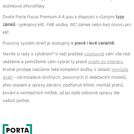
dutinkové dřevotřísky.
Dveře Porta Focus Premium 4.A jsou k dispozici s různými
typy
zámků
- pokojový klíč, FAB vložka, WC zámek nebo bez otvoru pro
klíč.
Posuvný systém dveří je dostupný
v pravé i levé variantě.
Nevíte si rady s výběrem? V naší pražské
vzorkovně
vám vše rádi
ukážeme a pomůžeme vám vybrat ty pravé
dveře do interiéru
.
Kromě prodeje nabízíme také kompletní služby v oblasti
montáže
dveří
– od instalace otočných, posuvných či skládacích modelů,
přes osazení a úpravy zárubní, podříznutí křídel, montáž prahů,
kování a ventilačních mřížek, až po další odborné úpravy dle
vašich potřeb.