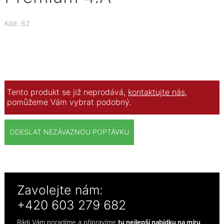
Kód: 62
Tento produkt se již neprodává,
kontaktujte nás
,
pomůžeme Vám vybrat podobný.
ODESLAT NEZÁVAZNOU POPTÁVKU
Zavolejte nám:
+420 603 279 682
Rádi Vám poradíme a připravíme
tu nejlepší nabídku na míru