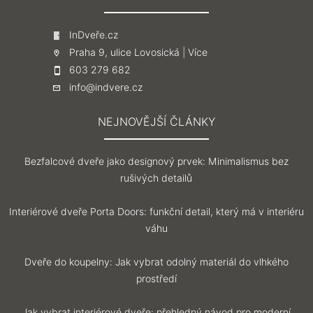
InDveře.cz
Praha 9, ulice Lovosická |
Více
603 279 682
info@indvere.cz
NEJNOVĚJŠÍ ČLÁNKY
Bezfalcové dveře jako designový prvek: Minimalismus bez
rušivých detailů
Interiérové dveře Porta Doors: funkční detail, který má v interiéru
váhu
Dveře do koupelny: Jak vybrat odolný materiál do vlhkého
prostředí
Jak vybrat interiérové dveře: přehledný návod pro moderní