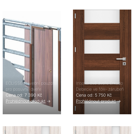
ECLISSE stavební pouzdra
Interiérové dveře Erkado
pro posuvné dveře
Debecie ve fólii- zárubeň
Cena od: 7 390 Kč
Cena od: 5 750 Kč
Prohlédnout produkt
->
Prohlédnout produkt
->