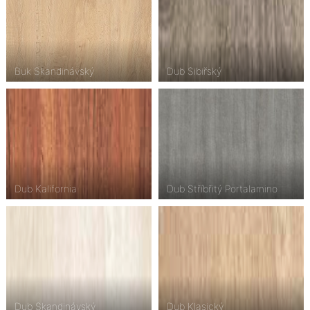
Buk Skandinávský
Dub Sibiřský
Dub Kalifornia
Dub Stříbřitý Portalamino
Dub Skandinávský
Dub Klasický