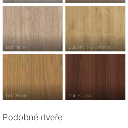
Dub matný
Dub Anglický Hamilton
Dub Přírodní
Dub Havana
Podobné dveře