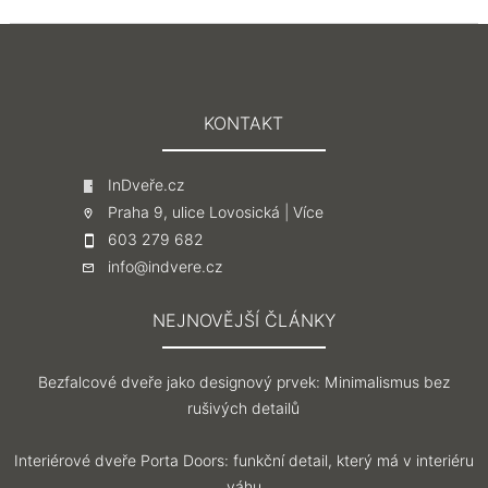
KONTAKT
InDveře.cz
Praha 9, ulice Lovosická |
Více
603 279 682
info@indvere.cz
NEJNOVĚJŠÍ ČLÁNKY
Bezfalcové dveře jako designový prvek: Minimalismus bez
rušivých detailů
Interiérové dveře Porta Doors: funkční detail, který má v interiéru
váhu