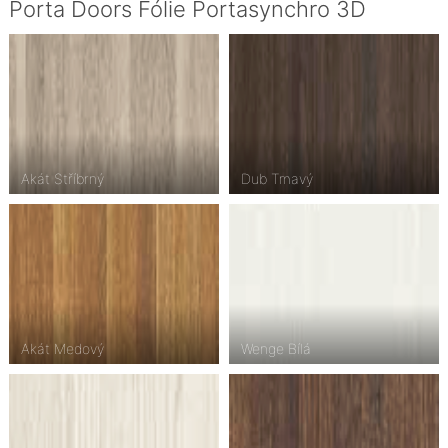
Porta Doors Fólie Portasynchro 3D
Akát Stříbrný
Dub Tmavý
Akát Medový
Wenge Bílá