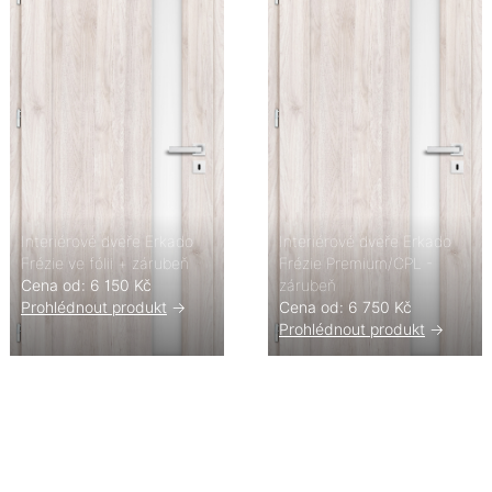
Interiérové dveře Erkado
Interiérové dveře Erkado
Frézie ve fólii + zárubeň
Frézie Premium/CPL -
Cena od: 6 150 Kč
zárubeň
Prohlédnout produkt
->
Cena od: 6 750 Kč
Prohlédnout produkt
->