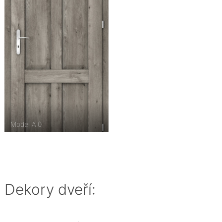
Model A.0
Dekory dveří: