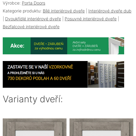
Výrobce:
Porta Doors
Kategorie produktu:
Bílé interiérové dveře
|
Interiérové dveře dub
|
Dvoukřídlé interiérové dveře
|
Posuvné interiérové dveře
|
Bezfalcové interiérové dveře
Varianty dveří: