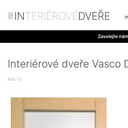
I
Zavolejte ná
Interiérové dveře Vasco 
Kód: 13