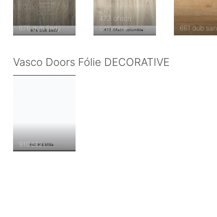
473 ořech
676 dub šedý
columbia
661 dub san
Vasco Doors Fólie DECORATIVE
910 bílá