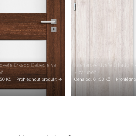
é dveře Erkado Debecie ve
Interiérové dveře Erkado Fré
eň
+ zárubeň
750 Kč
Prohlédnout produkt
->
Cena od: 6 150 Kč
Prohlédno