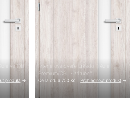
zie ve fólii
Interiérové dveře Erkado Frézie
Premium/CPL - zárubeň
ut produkt
->
Cena od: 6 750 Kč
Prohlédnout produkt
->