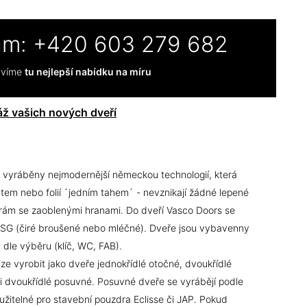
ám:
+420 603 279 682
ravíme
tu nejlepší nabídku na míru
ž vašich nových dveří
u vyráběny nejmodernější německou technologií, která
tem nebo folií ´jedním tahem´ -
nevznikají žádné lepené
rám se zaoblenými hranami
. Do dveří Vasco Doors se
ESG (čiré broušené nebo mléčné). Dveře jsou vybavenny
dle výběru (klíč, WC, FAB).
ze vyrobit jako dveře jednokřídlé otočné, dvoukřídlé
i dvoukřídlé posuvné. Posuvné dveře se vyrábějí podle
žitelné pro stavební pouzdra Eclisse či JAP. Pokud