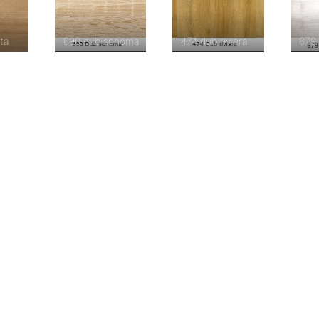
ta
690 dub sonoma
474 dub riviera
679 