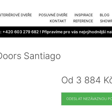
NTERIÉROVÉ DVEŘE
POSUVNÉ DVEŘE
INSPIRACE
BLOG
KONTAKT
REFERENCE
SHOW
m:
+420 603 279 682
! Připravíme pro vás nejvýhodnější na
Doors Santiago
Od 3 884 K
ODESLAT NEZÁVAZNOU P