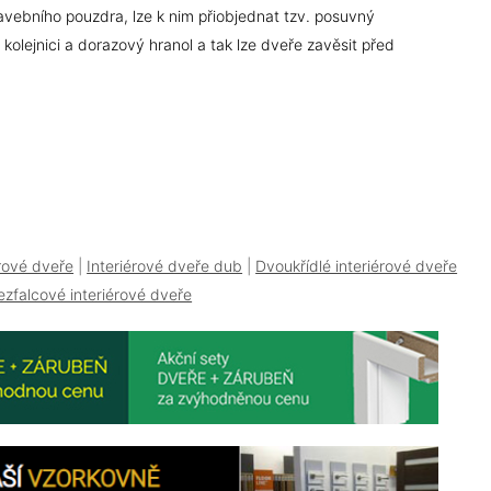
avebního pouzdra, lze k nim přiobjednat tzv. posuvný
kolejnici a dorazový hranol a tak lze dveře zavěsit před
érové dveře
|
Interiérové dveře dub
|
Dvoukřídlé interiérové dveře
ezfalcové interiérové dveře