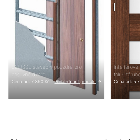
ECLISSE stavební pouzdra pro
Interiérov
posuvné dveře
fólii- zárub
Cena od: 7 390 Kč
Prohlédnout produkt
->
Cena od: 5 