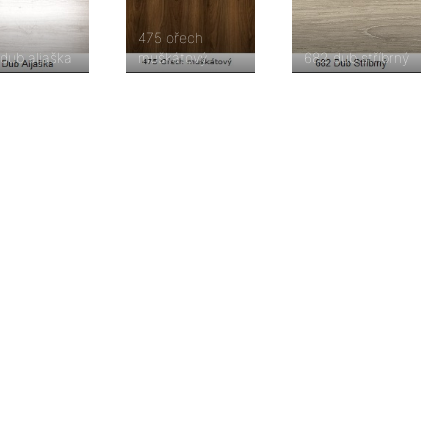
475 ořech
dub aljaška
muškátový
682 dub stříbrný