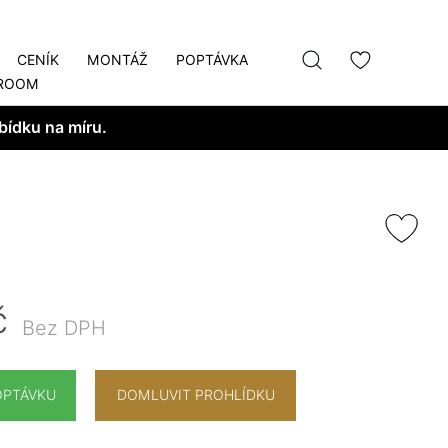
CENÍK
MONTÁŽ
POPTÁVKA
ROOM
bídku na míru.
č
Bez DPH
OPTÁVKU
DOMLUVIT PROHLÍDKU