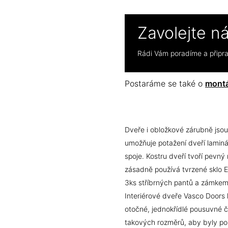
Zavolejte n
Rádi Vám poradíme a přip
Postaráme se také o
montá
Dveře i obložkové zárubně jso
umožňuje potažení dveří laminá
spoje
. Kostru dveří tvoří
pevný 
zásadně používá tvrzené sklo 
3ks stříbrných pantů a zámkem 
Interiérové dveře Vasco Doors l
otočné, jednokřídlé pousuvné č
takových rozměrů, aby byly pou