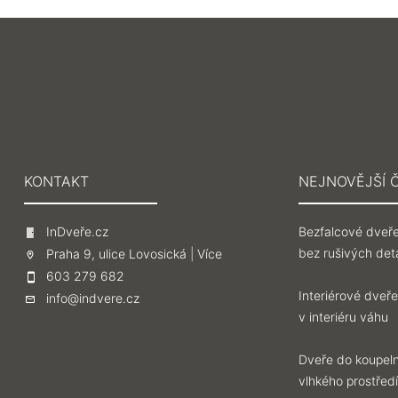
KONTAKT
NEJNOVĚJŠÍ 
InDveře.cz
Bezfalcové dveře
bez rušivých deta
Praha 9, ulice Lovosická |
Více
603 279 682
Interiérové dveře
info@indvere.cz
v interiéru váhu
Dveře do koupeln
vlhkého prostředí