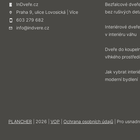
InDveře.cz
Bezfalcové dveře
bez rušivých deta
Praha 9, ulice Lovosická |
Více
603 279 682
Interiérové dveře
info@indvere.cz
v interiéru váhu
Dveře do koupeln
vlhkého prostředí
Jak vybrat inter
moderní bydlení
PLANCHER
| 2026 |
VOP
|
Ochrana osobních údajů
| Pro usnadn