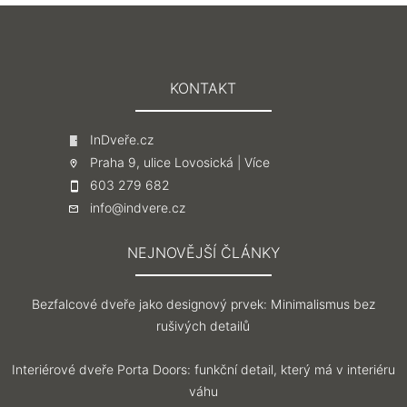
KONTAKT
InDveře.cz
Praha 9, ulice Lovosická |
Více
603 279 682
info@indvere.cz
NEJNOVĚJŠÍ ČLÁNKY
Bezfalcové dveře jako designový prvek: Minimalismus bez
rušivých detailů
Interiérové dveře Porta Doors: funkční detail, který má v interiéru
váhu