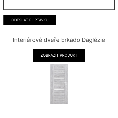
Interiérové dveře Erkado Daglézie
ZOBRAZIT PRODUKT