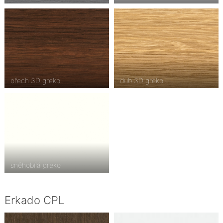
ořech 3D greko
dub 3D greko
sněhobílá greko
Erkado CPL