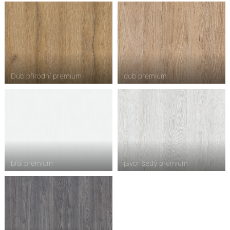
Dub přírodní premium
dub premium
bílá premium
javor šedý premium