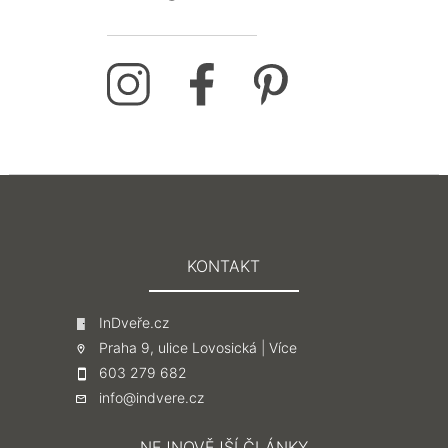
KONTAKT
InDveře.cz
Praha 9, ulice Lovosická |
Více
603 279 682
info@indvere.cz
NEJNOVĚJŠÍ ČLÁNKY