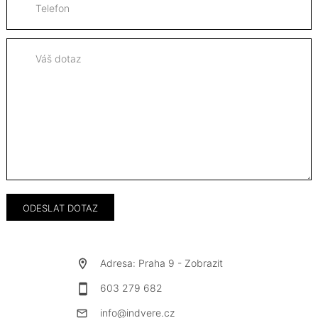
Adresa: Praha 9 -
Zobrazit
603 279 682
info@indvere.cz