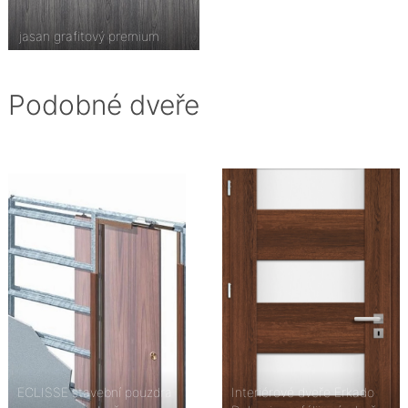
jasan grafitový premium
Podobné dveře
ECLISSE stavební pouzdra
Interiérové dveře Erkado