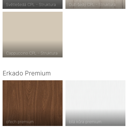
Světlešedá CPL - Struktura
Dub šedý CPL - Struktura
Cappuccino CPL - Struktura
Erkado Premium
ořech premium
bílá kůra premium