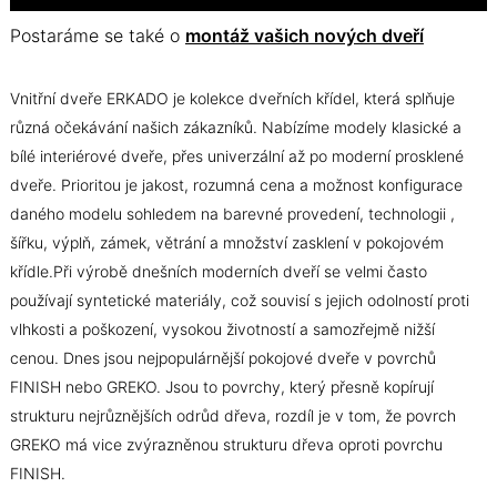
Postaráme se také o
montáž vašich nových dveří
Vnitřní dveře ERKADO je kolekce dveřních křídel, která splňuje
různá očekávání našich zákazníků. Nabízíme modely klasické a
bílé interiérové dveře, přes univerzální až po moderní prosklené
dveře. Prioritou je jakost, rozumná cena a možnost konfigurace
daného modelu sohledem na barevné provedení, technologii ,
šířku, výplň, zámek, větrání a množství zasklení v pokojovém
křídle.Při výrobě dnešních moderních dveří se velmi často
používají syntetické materiály, což souvisí s jejich odolností proti
vlhkosti a poškození, vysokou životností a samozřejmě nižší
cenou. Dnes jsou nejpopulárnější pokojové dveře v povrchů
FINISH nebo GREKO. Jsou to povrchy, který přesně kopírují
strukturu nejrůznějších odrůd dřeva, rozdíl je v tom, že povrch
GREKO má vice zvýrazněnou strukturu dřeva oproti povrchu
FINISH.