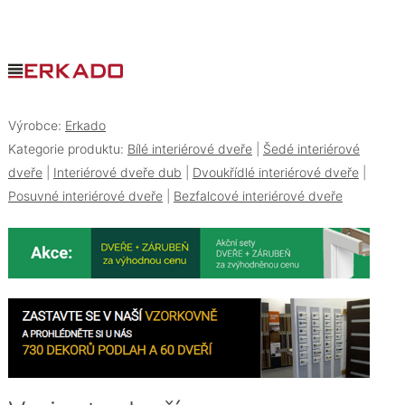
Výrobce:
Erkado
Kategorie produktu:
Bílé interiérové dveře
|
Šedé interiérové
dveře
|
Interiérové dveře dub
|
Dvoukřídlé interiérové dveře
|
Posuvné interiérové dveře
|
Bezfalcové interiérové dveře