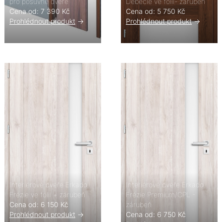
pro posuvné dveře
Debecie ve fólii- zárubeň
Cena od: 7 390 Kč
Cena od: 5 750 Kč
Prohlédnout produkt
->
Prohlédnout produkt
->
Interiérové dveře Erkado
Interiérové dveře Erkado
Frézie ve fólii + zárubeň
Frézie Premium/CPL -
Cena od: 6 150 Kč
zárubeň
Prohlédnout produkt
->
Cena od: 6 750 Kč