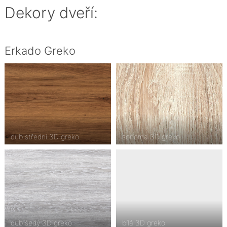
Dekory dveří:
Erkado Greko
dub střední 3D greko
sonoma 3D greko
dub šedý 3D greko
bílá 3D greko