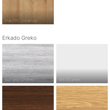
Dub CPL - Struktura
Erkado Greko
dub šedý 3D greko
bílá 3D greko