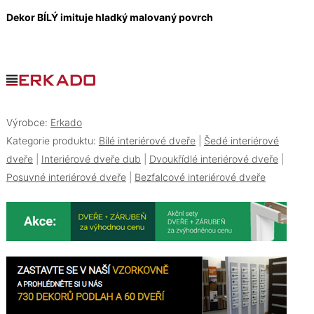
Dekor BÍLÝ imituje hladký malovaný povrch
Výrobce:
Erkado
Kategorie produktu:
Bílé interiérové dveře
|
Šedé interiérové
dveře
|
Interiérové dveře dub
|
Dvoukřídlé interiérové dveře
|
Posuvné interiérové dveře
|
Bezfalcové interiérové dveře