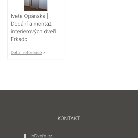
Iveta Opánská |
Dodání a montáž
interiérových dveří
Erkado
Detail reference
>
KONTAKT
InDveře.cz