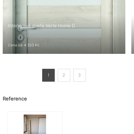
Interiérové dveře Verte Home D
Cena od: 4 353 Kč
1
2
3
Reference