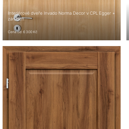
Interiérové dveře Invado Norma Decor v CPL Egger +
zárubeň
Cena od: 6 300 Kč