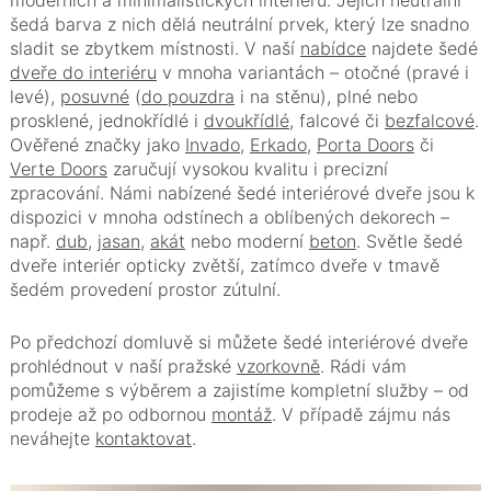
moderních a minimalistických interiérů. Jejich neutrální
šedá barva z nich dělá neutrální prvek, který lze snadno
sladit se zbytkem místnosti. V naší
nabídce
najdete šedé
dveře do interiéru
v mnoha variantách – otočné (pravé i
levé),
posuvné
(
do pouzdra
i na stěnu), plné nebo
prosklené, jednokřídlé i
dvoukřídlé
, falcové či
bezfalcové
.
Ověřené značky jako
Invado
,
Erkado
,
Porta Doors
či
Verte Doors
zaručují vysokou kvalitu i precizní
zpracování. Námi nabízené šedé interiérové dveře jsou k
dispozici v mnoha odstínech a oblíbených dekorech –
např.
dub
,
jasan
,
akát
nebo moderní
beton
. Světle šedé
dveře interiér opticky zvětší, zatímco dveře v tmavě
šedém provedení prostor zútulní.
Po předchozí domluvě si můžete šedé interiérové dveře
prohlédnout v naší pražské
vzorkovně
. Rádi vám
pomůžeme s výběrem a zajistíme kompletní služby – od
prodeje až po odbornou
montáž
. V případě zájmu nás
neváhejte
kontaktovat
.