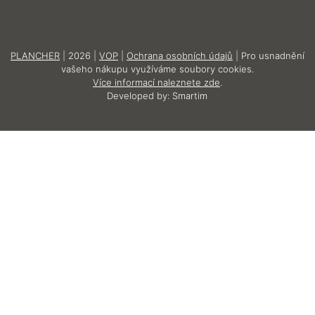
PLANCHER
| 2026 |
VOP
|
Ochrana osobních údajů
| Pro usnadnění
vašeho nákupu využíváme soubory cookies.
Více informací naleznete zde
.
Developed by:
Smartim