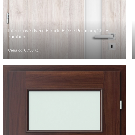
Interiérové dveře Erkado Frézie Premium/CPL -
zárubeň
Cena od: 6 750 Kč