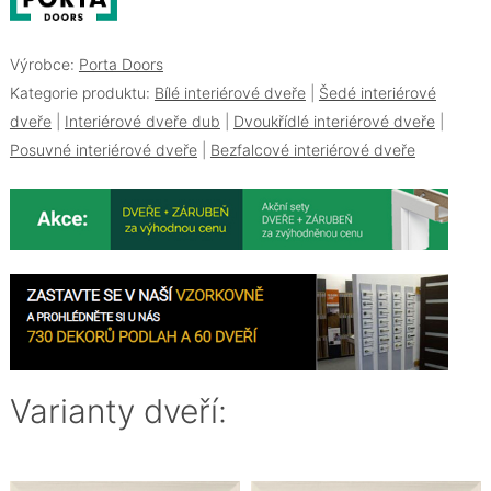
Výrobce:
Porta Doors
Kategorie produktu:
Bílé interiérové dveře
|
Šedé interiérové
dveře
|
Interiérové dveře dub
|
Dvoukřídlé interiérové dveře
|
Posuvné interiérové dveře
|
Bezfalcové interiérové dveře
Varianty dveří: