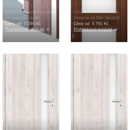
ECLISSE stavební pouzdra
Interiérové dveře Erkado
pro posuvné dveře
Debecie ve fólii- zárubeň
Cena od: 7 390 Kč
Cena od: 5 750 Kč
Prohlédnout produkt
->
Prohlédnout produkt
->
Interiérové dveře Erkado
Interiérové dveře Erkado