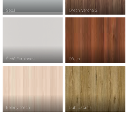
Šedá
Ořech Verona 2
Šedá Euroinvest
Ořech
Bělený ořech
Dub Catania