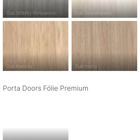
Dub Stříbřitý Portalamino
Dub Skandinávský
Dub Klasický
Dub matný
Porta Doors Fólie Premium