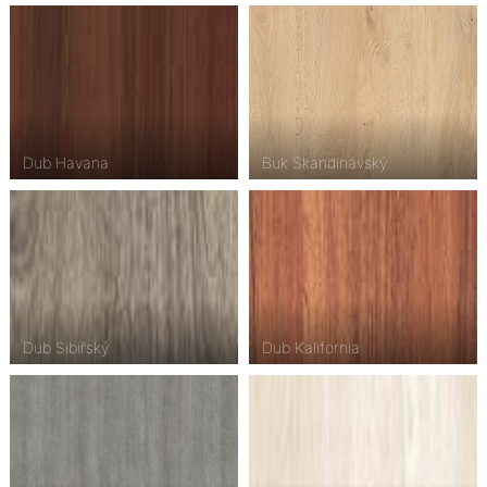
Dub Havana
Buk Skandinávský
Dub Sibiřský
Dub Kalifornia