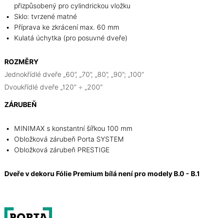
přizpůsobený pro cylindrickou vložku
Sklo: tvrzené matné
Příprava ke zkrácení max. 60 mm
Kulatá úchytka (pro posuvné dveře)
ROZMĚRY
Jednokřídlé dveře „60”, „70”, „80”, „90”; „100”
Dvoukřídlé dveře „120” ÷ „200”
ZÁRUBEŇ
MINIMAX s konstantní šířkou 100 mm
Obložková zárubeň Porta SYSTEM
Obložková zárubeň PRESTIGE
Dveře v dekoru Fólie Premium bílá není pro modely B.0 - B.1