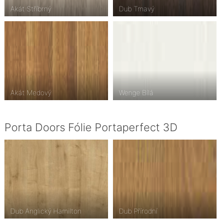
Akát Stříbrný
Dub Tmavý
Akát Medový
Wenge Bílá
Porta Doors Fólie Portaperfect 3D
Dub Anglický Hamilton
Dub Přírodní