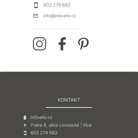
603 279 682
info@indvere.cz
KONTAKT
InDveře.cz
Praha 9, ulice Lovosická |
Více
603 279 682