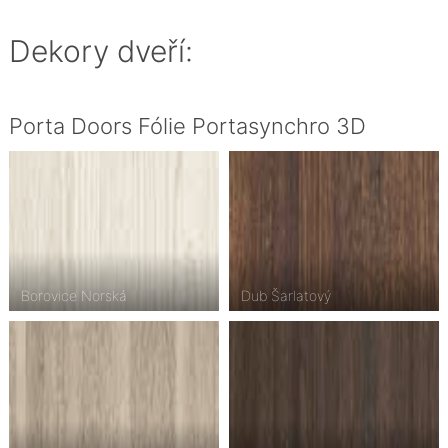
Dekory dveří:
Porta Doors Fólie Portasynchro 3D
Borovice Norská
Dub Šarlatový