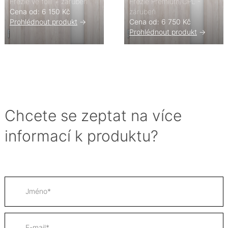
Frézie ve fólii + zárubeň
Frézie Premium/CPL -
Cena od: 6 150 Kč
zárubeň
Prohlédnout produkt
->
Cena od: 6 750 Kč
Prohlédnout produkt
->
Chcete se zeptat na více
informací k produktu?