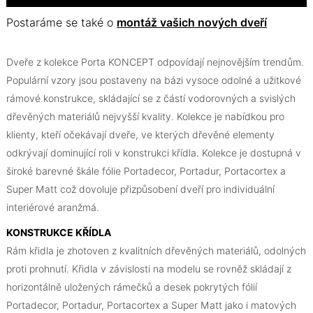
Postaráme se také o
montáž vašich nových dveří
Dveře z kolekce Porta KONCEPT odpovídají nejnovějším trendům.
Populární vzory jsou postaveny na bázi vysoce odolné a užitkové
rámové konstrukce, skládající se z částí vodorovných a svislých
dřevěných materiálů nejvyšší kvality. Kolekce je nabídkou pro
klienty, kteří očekávají dveře, ve kterých dřevěné elementy
odkrývají dominující roli v konstrukci křídla. Kolekce je dostupná v
široké barevné škále fólie Portadecor, Portadur, Portacortex a
Super Matt což dovoluje přizpůsobení dveří pro individuální
interiérové aranžmá.
KONSTRUKCE KŘÍDLA
Rám křidla je zhotoven z kvalitních dřevěných materiálů, odolných
proti prohnutí. Křidla v závislosti na modelu se rovněž skládají z
horizontálně uložených rámečků a desek pokrytých fólií
Portadecor, Portadur, Portacortex a Super Matt jako i matových