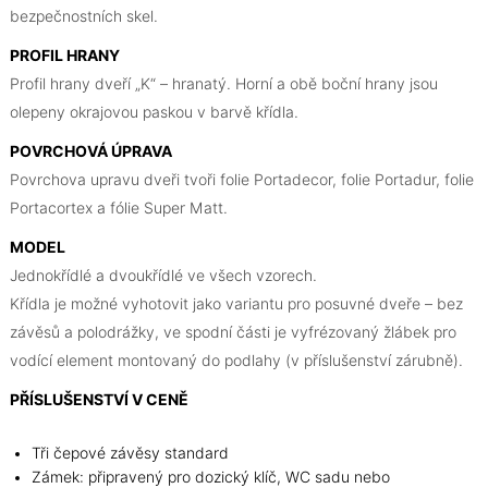
bezpečnostních skel.
PROFIL HRANY
Profil hrany dveří „K“ – hranatý. Horní a obě boční hrany jsou
olepeny okrajovou paskou v barvě křídla.
POVRCHOVÁ ÚPRAVA
Povrchova upravu dveři tvoři folie Portadecor, folie Portadur, folie
Portacortex a fólie Super Matt.
MODEL
Jednokřídlé a dvoukřídlé ve všech vzorech.
Křídla je možné vyhotovit jako variantu pro posuvné dveře – bez
závěsů a polodrážky, ve spodní části je vyfrézovaný žlábek pro
vodící element montovaný do podlahy (v příslušenství zárubně).
PŘÍSLUŠENSTVÍ V CENĚ
Tři čepové závěsy standard
Zámek: připravený pro dozický klíč, WC sadu nebo