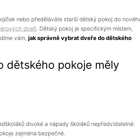
kojíček nebo předěláváte starší dětský pokoj do novéh
riérových dveří
. Dětský pokoj je specifickým místem,
radíme vám,
jak správně vybrat dveře do dětského
do dětského pokoje měly
ředškoláků divoké a nápady školáků nepředvídatelné.
pokoje zejména bezpečné.