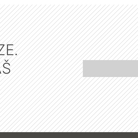
ZE.
ÁŠ