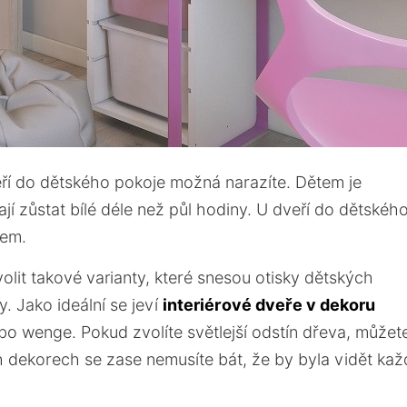
eří do dětského pokoje možná narazíte. Dětem je
jí zůstat bílé déle než půl hodiny. U dveří do dětskéh
cem.
olit takové varianty, které snesou otisky dětských
. Jako ideální se jeví
interiérové dveře v dekoru
ebo wenge. Pokud zvolíte světlejší odstín dřeva, můžet
h dekorech se zase nemusíte bát, že by byla vidět kaž