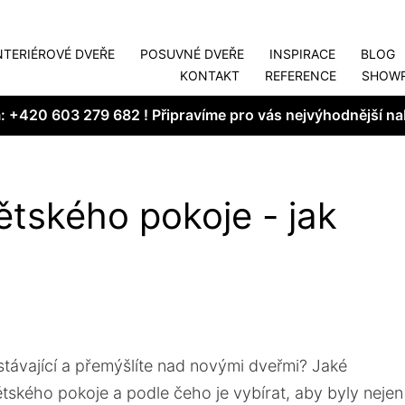
NTERIÉROVÉ DVEŘE
POSUVNÉ DVEŘE
INSPIRACE
BLOG
KONTAKT
REFERENCE
SHOW
m:
+420 603 279 682
! Připravíme pro vás nejvýhodnější na
ětského pokoje - jak
stávající a přemýšlíte nad novými dveřmi? Jaké
ětského pokoje a podle čeho je vybírat, aby byly nejen