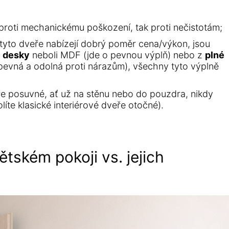
k proti mechanickému poškození, tak proti nečistotám;
tyto dveře nabízejí dobrý poměr cena/výkon, jsou
é desky
neboli MDF (jde o pevnou výplň) nebo z
plné
 pevná a odolná proti nárazům), všechny tyto výplně
eře posuvné, ať už na stěnu nebo do pouzdra, nikdy
te klasické interiérové dveře otočné).
ětském pokoji vs. jejich