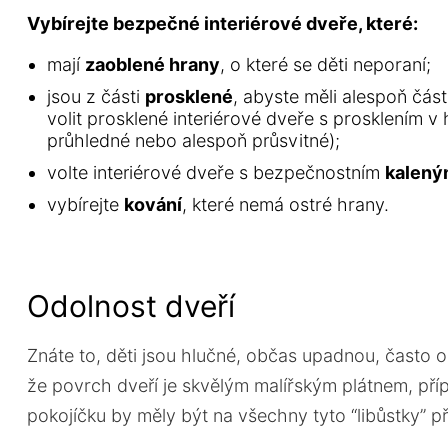
Vybírejte bezpečné interiérové dveře, které:
mají
zaoblené hrany
, o které se děti neporaní;
jsou z části
prosklené
, abyste měli alespoň část
volit prosklené interiérové dveře s prosklením v
průhledné nebo alespoň průsvitné);
volte interiérové dveře s bezpečnostním
kalený
vybírejte
kování
, které nemá ostré hrany.
Odolnost dveří
Znáte to, děti jsou hlučné, občas upadnou, často
že povrch dveří je skvělým malířským plátnem, pří
pokojíčku by měly být na všechny tyto “libůstky” p