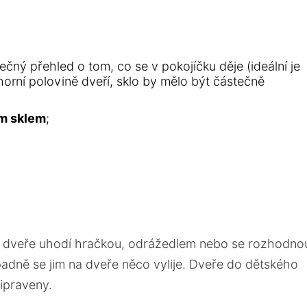
ečný přehled o tom, co se v pokojíčku děje (ideální je
 horní polovině dveří, sklo by mělo být částečně
m sklem
;
 o dveře uhodí hračkou, odrážedlem nebo se rozhodno
padně se jim na dveře něco vylije. Dveře do dětského
řipraveny.