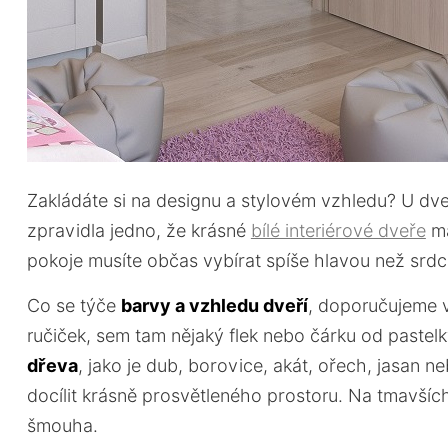
Zakládáte si na designu a stylovém vzhledu? U dv
zpravidla jedno, že krásné
bílé interiérové dveře
ma
pokoje musíte občas vybírat spíše hlavou než srd
Co se týče
barvy a vzhledu dveří
, doporučujeme v
ručiček, sem tam nějaký flek nebo čárku od pastelky
dřeva
, jako je dub, borovice, akát, ořech, jasan n
docílit krásně prosvětleného prostoru. Na tmavšíc
šmouha.