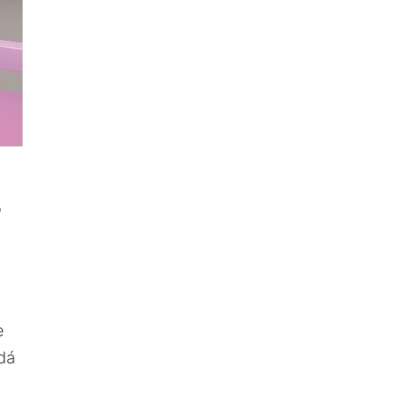
o
e
dá