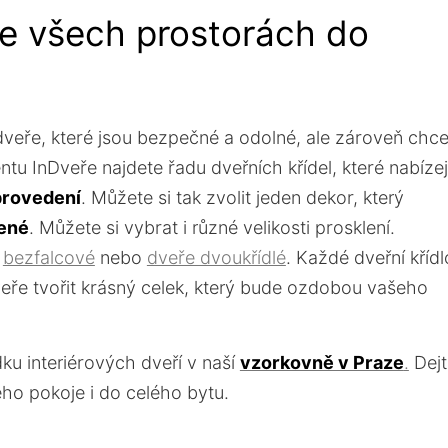
ve všech prostorách do
 dveře, které jsou bezpečné a odolné, ale zároveň chce
ntu InDveře najdete řadu dveřních křídel, které nabízej
provedení
. Můžete si tak zvolit jeden dekor, který
lené
. Můžete si vybrat i různé velikosti prosklení.
e
bezfalcové
nebo
dveře dvoukřídlé
. Každé dveřní křídl
eře tvořit krásný celek, který bude ozdobou vašeho
u interiérových dveří v naší
vzorkovně v Praze
.
Dejt
ého pokoje i do celého bytu.