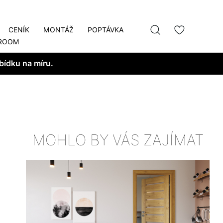
CENÍK
MONTÁŽ
POPTÁVKA
ROOM
bídku na míru.
MOHLO BY VÁS ZAJÍMAT