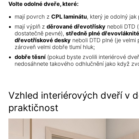
Volte odolné dveře, které:
mají povrch z
CPL laminátu
, který je odolný ja
mají výplň z
děrované dřevotřísky
neboli DTD (
dostatečně pevné),
středně plné dřevovláknit
dřevotřískové desky
neboli DTD plné (je velmi
zároveň velmi dobře tlumí hluk;
dobře těsní
(pokud byste zvolili interiérové dv
nedosáhnete takového odhlučnění jako když zvolí
Vzhled interiérových dveří v d
praktičnost