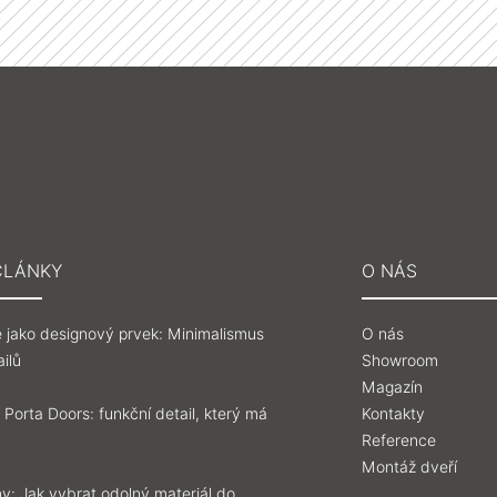
ČLÁNKY
O NÁS
 jako designový prvek: Minimalismus
O nás
ilů
Showroom
Magazín
 Porta Doors: funkční detail, který má
Kontakty
Reference
Montáž dveří
y: Jak vybrat odolný materiál do