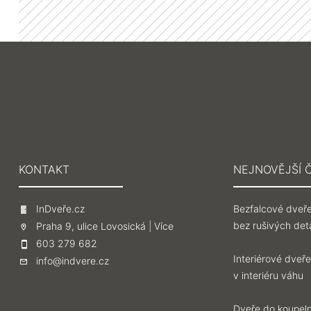
KONTAKT
NEJNOVĚJŠÍ 
InDveře.cz
Bezfalcové dveře
bez rušivých deta
Praha 9, ulice Lovosická |
Více
603 279 682
Interiérové dveře
info@indvere.cz
v interiéru váhu
Dveře do koupeln