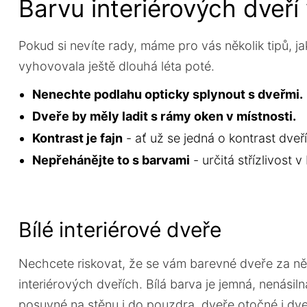
Barvu interiérových dveří
Pokud si nevíte rady, máme pro vás několik tipů, ja
vyhovovala ještě dlouhá léta poté.
Nenechte podlahu opticky splynout s dveřmi.
Dveře by měly ladit s rámy oken v místnosti.
Kontrast je fajn
- ať už se jedná o kontrast dveř
Nepřehánějte to s barvami
- určitá střízlivost 
Bílé interiérové dveře
Nechcete riskovat, že se vám barevné dveře za něko
interiérových dveřích. Bílá barva je jemná, nenásil
posuvné na stěnu i do pouzdra, dveře otočné i dve