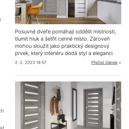
m
Posuvné dveře pomáhají oddělit místnosti,
tlumit hluk a šetřit cenné místo. Zároveň
mohou sloužit jako praktický designový
prvek, který interiéru dodá styl a eleganci.
2. 2. 2023 19:57
Přečíst článek
>
ch
at