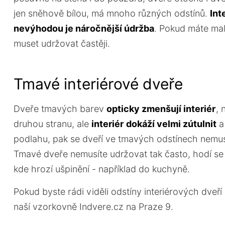
jen sněhově bílou, má mnoho různých odstínů.
Int
nevýhodou je náročnější údržba
. Pokud máte mal
muset udržovat častěji.
Tmavé interiérové dveře
Dveře tmavých barev
opticky zmenšují interiér
, 
druhou stranu, ale
interiér dokáží velmi zútulnit
a
podlahu, pak se dveří ve tmavých odstínech nemusít
Tmavé dveře nemusíte udržovat tak často, hodí se
kde hrozí ušpinění - například do kuchyně.
Pokud byste rádi viděli odstíny interiérových dveř
naší vzorkovně Indvere.cz na Praze 9.