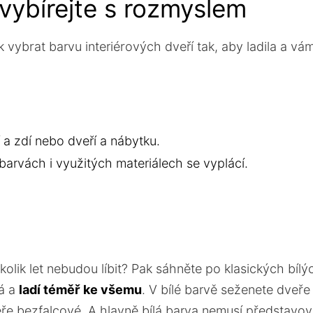
 vybírejte s rozmyslem
k vybrat barvu interiérových dveří tak, aby ladila a vá
í a zdí nebo dveří a nábytku.
v barvách i využitých materiálech se vyplácí.
lik let nebudou líbit? Pak sáhněte po klasických bílý
ná a
ladí téměř ke všemu
. V bílé barvě seženete dveře
ře bezfalcové. A hlavně bílá barva nemusí představov