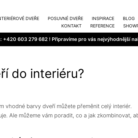
NTERIÉROVÉ DVEŘE
POSUVNÉ DVEŘE
INSPIRACE
BLOG
KONTAKT
REFERENCE
SHOW
m:
+420 603 279 682
! Připravíme pro vás nejvýhodnější na
í do interiéru?
m vhodné barvy dveří můžete přeměnit celý interiér.
je. Ale můžeme vám poradit, co a jak zkombinovat, a