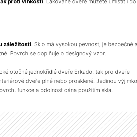
ak proti vlhkosti
. Lakované dveře můžete umístit i do
 záležitostí
. Sklo má vysokou pevnost, je bezpečné 
atné. Povrch se doplňuje o designový vzor.
cké otočné jednokřídlé dveře Erkado, tak pro dveře
e interiérové dveře plné nebo prosklené. Jedinou výjimk
povrch, funkce a odolnost dána použitím skla.