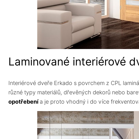
Laminované interiérové d
Interiérové dveře Erkado s povrchem z CPL laminátu
různé typy materiálů, dřevěných dekorů nebo barev
opotřebení
a je proto vhodný i do více frekvento