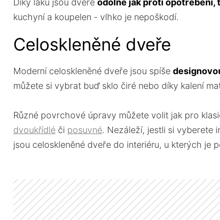
Díky laku jsou dveře
odolné jak proti opotřebení, t
kuchyní a koupelen - vlhko je nepoškodí.
Celoskleněné dveře
Moderní celoskleněné dveře jsou spíše
designovou
můžete si vybrat buď sklo čiré nebo díky kalení m
Různé povrchové úpravy můžete volit jak pro klasi
dvoukřídlé
či
posuvné
. Nezáleží, jestli si vyberet
jsou celoskleněné dveře do interiéru, u kterých je 