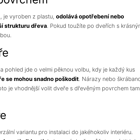
je vyroben z plastu,
odolává opotřebení nebo
ší strukturu dřeva
. Pokud toužíte po dveřích s krásn
lbou.
ře
Na pohled jde o velmi pěknou volbu, kdy je každý kus
e se mohou snadno poškodit
. Nárazy nebo škrában
to je vhodnější volit dveře s dřevěným povrchem tam
ře
zální variantu pro instalaci do jakéhokoliv interiéru.