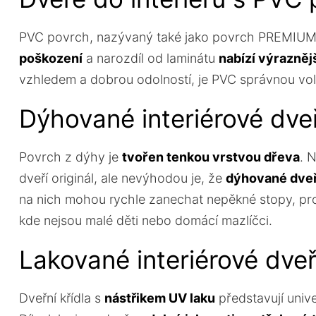
PVC povrch, nazývaný také jako povrch PREMIUM, 
poškození
a narozdíl od laminátu
nabízí výrazněj
vzhledem a dobrou odolností, je PVC správnou vo
Dýhované interiérové dve
Povrch z dýhy je
tvořen tenkou vrstvou dřeva
. 
dveří originál, ale nevýhodou je, že
dýhované dveř
na nich mohou rychle zanechat nepěkné stopy, pro
kde nejsou malé děti nebo domácí mazlíčci.
Lakované interiérové dve
Dveřní křídla s
nástřikem UV laku
představují univer