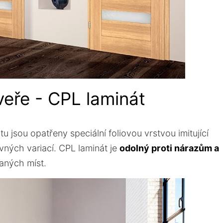
veře - CPL laminát
 jsou opatřeny speciální foliovou vrstvou imitující
ných variací. CPL laminát je
odolný proti nárazům a
vaných míst.