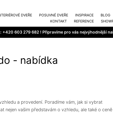
NTERIÉROVÉ DVEŘE
POSUVNÉ DVEŘE
INSPIRACE
BLOG
KONTAKT
REFERENCE
SHOW
m:
+420 603 279 682
! Připravíme pro vás nejvýhodnější na
ado - nabídka
vzhledu a provedení. Poradíme vám, jak si vybrat
t nejen vašim představám o vzhledu, ale také o ceně