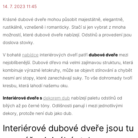
14. 7. 2023 11:45
Krásné dubové dveře mohou působit majestátně, elegantně,
rustikálně, vznešeně i romanticky. Stačí si jen vybrat z mnoha
možností, které dubové dveře nabízejí. Odstínů a provedení jsou
doslova stovky.
V bohaté
nabídce
interiérových dveří patří
dubové dveře
mezi
nejoblíbenější. Dubové dřevo má velmi zajímavou strukturu, která
kombinuje výrazné letokruhy, může se objevit stínování a chybět
nesmí ani stopy, které zanechávají suky. To vše dohromady tvoří
kresbu, která lahodí našemu oku.
Interiérové dveře s
dekorem dub
nabízejí paletu odstínů od
bílých až po černé tóny. Odlišnosti panují i mezi jednotlivými
dekory, protože není dub jako dub.
Interiérové dubové dveře jsou tu