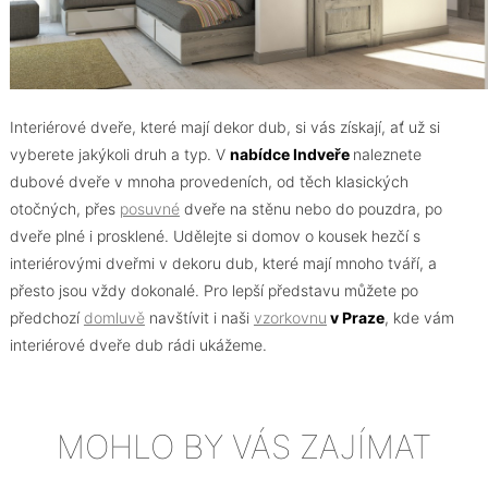
Interiérové dveře, které mají dekor dub, si vás získají, ať už si
vyberete jakýkoli druh a typ. V
nabídce Indveře
naleznete
dubové dveře v mnoha provedeních, od těch klasických
otočných, přes
posuvné
dveře na stěnu nebo do pouzdra, po
dveře plné i prosklené. Udělejte si domov o kousek hezčí s
interiérovými dveřmi v dekoru dub, které mají mnoho tváří, a
přesto jsou vždy dokonalé. Pro lepší představu můžete po
předchozí
domluvě
navštívit i naši
vzorkovnu
v Praze
, kde vám
interiérové dveře dub rádi ukážeme.
MOHLO BY VÁS ZAJÍMAT