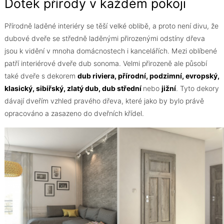
Dotek přírody v každém pokoji
Přírodně laděné interiéry se těší velké oblibě, a proto není divu, že
dubové dveře se středně laděnými přirozenými odstíny dřeva
jsou k vidění v mnoha domácnostech i kancelářích. Mezi oblíbené
patří interiérové dveře dub sonoma. Velmi přirozeně ale působí
také dveře s dekorem
dub riviera, přírodní, podzimní, evropský,
klasický, sibiřský, zlatý dub, dub střední
nebo
jižní
. Tyto dekory
dávají dveřím vzhled pravého dřeva, které jako by bylo právě
opracováno a zasazeno do dveřních křídel.