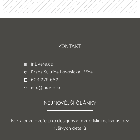
KONTAKT
InDveře.cz
Praha 9, ulice Lovosická |
Více
603 279 682
info@indvere.cz
NEJNOVĚJŠÍ ČLÁNKY
Bezfalcové dveře jako designový prvek: Minimalismus bez
rušivých detailů