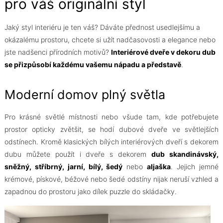
pro váš originální styl
Jaký styl interiéru je ten váš? Dáváte přednost usedlejšímu a
okázalému prostoru, chcete si užít nadčasovosti a elegance nebo
jste nadšenci přírodních motivů?
Interiérové dveře v dekoru dub
se přizpůsobí každému vašemu nápadu a představě
.
Moderní domov plný světla
Pro krásné světlé místnosti nebo všude tam, kde potřebujete
prostor opticky zvětšit, se hodí dubové dveře ve světlejších
odstínech. Kromě klasických bílých interiérových dveří s dekorem
dubu můžete použít i dveře s dekorem
dub skandinávský,
sněžný, stříbrný, jarní, bílý, šedý
nebo
aljaška
. Jejich jemné
krémové, pískové, béžové nebo šedé odstíny nijak neruší vzhled a
zapadnou do prostoru jako dílek puzzle do skládačky.