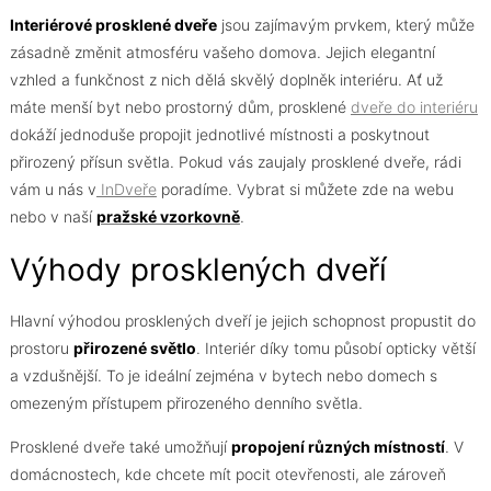
Interiérové prosklené dveře
jsou zajímavým prvkem, který může
zásadně změnit atmosféru vašeho domova. Jejich elegantní
vzhled a funkčnost z nich dělá skvělý doplněk interiéru. Ať už
máte menší byt nebo prostorný dům, prosklené
dveře do interiéru
dokáží jednoduše propojit jednotlivé místnosti a poskytnout
přirozený přísun světla. Pokud vás zaujaly prosklené dveře, rádi
vám u nás v
InDveře
poradíme. Vybrat si můžete zde na webu
nebo v naší
pražské vzorkovně
.
Výhody prosklených dveří
Hlavní výhodou prosklených dveří je jejich schopnost propustit do
prostoru
přirozené světlo
. Interiér díky tomu působí opticky větší
a vzdušnější. To je ideální zejména v bytech nebo domech s
omezeným přístupem přirozeného denního světla.
Prosklené dveře také umožňují
propojení různých místností
. V
domácnostech, kde chcete mít pocit otevřenosti, ale zároveň