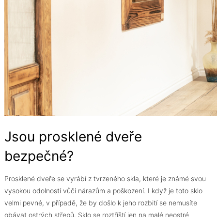
Jsou prosklené dveře
bezpečné?
Prosklené dveře se vyrábí z tvrzeného skla, které je známé svou
vysokou odolností vůči nárazům a poškození. I když je toto sklo
velmi pevné, v případě, že by došlo k jeho rozbití se nemusíte
obávat ostrých střepů. Sklo se roztříští jen na malé neostré