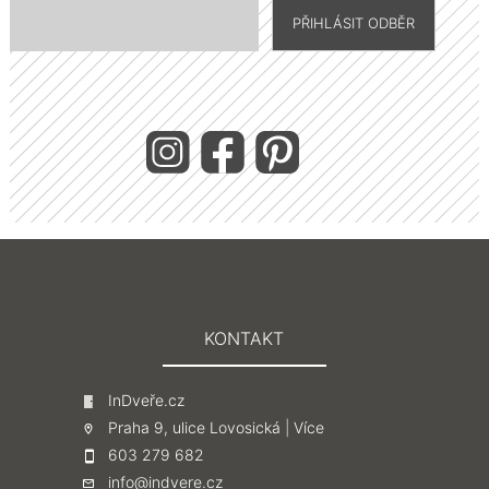
KONTAKT
InDveře.cz
Praha 9, ulice Lovosická |
Více
603 279 682
info@indvere.cz