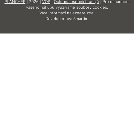
PLANCHER
| 2026 |
VOP
|
Ochrana osobních údajů
| Pro usnadnění
vašeho nákupu využíváme soubory cookies.
Více informací naleznete zde
.
Developed by:
Smartim