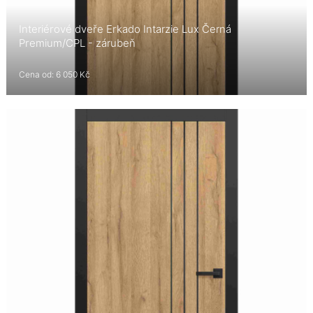
Interiérové dveře Erkado Intarzie Lux Černá
Premium/CPL - zárubeň
Cena od: 6 050 Kč