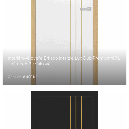
Interiérové dveře Erkado Intarzie Lux Dub Premium/CPL
- zárubeň Bezfalcové
Cena od: 8 400 Kč