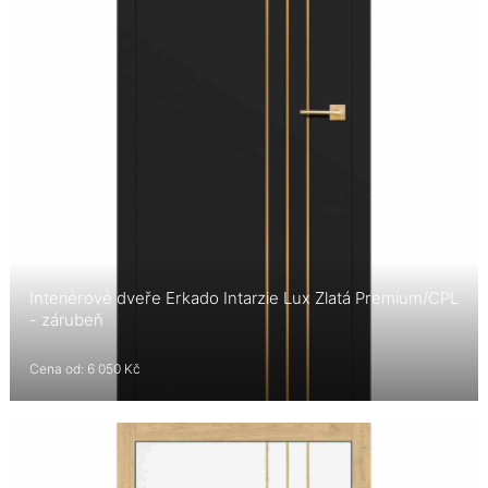
Interiérové dveře Erkado Intarzie Lux Zlatá Premium/CPL
- zárubeň
Cena od: 6 050 Kč