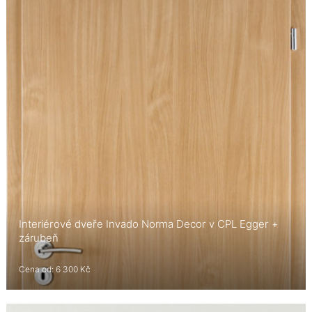
Interiérové dveře Invado Norma Decor v CPL Egger +
zárubeň
Cena od: 6 300 Kč