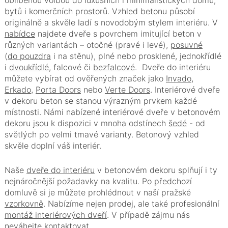
oblíbenou volbou do luxusních i minimalistických domů,
bytů i komerčních prostorů. Vzhled betonu působí
originálně a skvěle ladí s novodobým stylem interiéru. V
nabídce
najdete dveře s povrchem imitující beton v
různých variantách – otočné (pravé i levé),
posuvné
(
do pouzdra
i na stěnu), plné nebo prosklené, jednokřídlé
i
dvoukřídlé
, falcové či
bezfalcové
. Dveře do interiéru
můžete vybírat od ověřených značek jako
Invado
,
Erkado
,
Porta Doors
nebo
Verte Doors
. Interiérové dveře
v dekoru beton se stanou výrazným prvkem každé
místnosti. Námi nabízené interiérové dveře v betonovém
dekoru jsou k dispozici v mnoha odstínech
šedé
- od
světlých po velmi tmavé varianty. Betonový vzhled
skvěle doplní váš interiér.
Naše
dveře do interiéru
v betonovém dekoru splňují i ty
nejnáročnější požadavky na kvalitu. Po předchozí
domluvě si je můžete prohlédnout v naší pražské
vzorkovně
. Nabízíme nejen prodej, ale také profesionální
montáž interiérových dveří
. V případě zájmu nás
neváhejte
kontaktovat
.