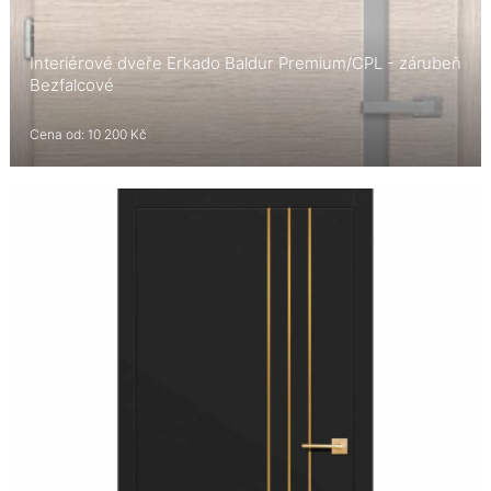
Interiérové dveře Erkado Baldur Premium/CPL - zárubeň
Bezfalcové
Cena od: 10 200 Kč