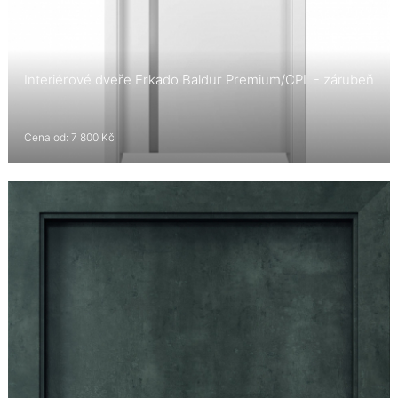
Interiérové dveře Erkado Baldur Premium/CPL - zárubeň
Cena od: 7 800 Kč