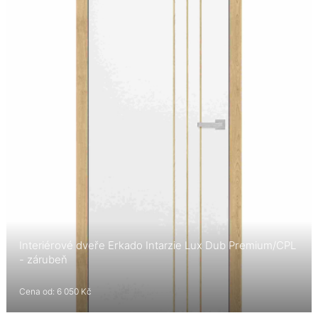
Interiérové dveře Erkado Intarzie Lux Dub Premium/CPL
- zárubeň
Cena od: 6 050 Kč