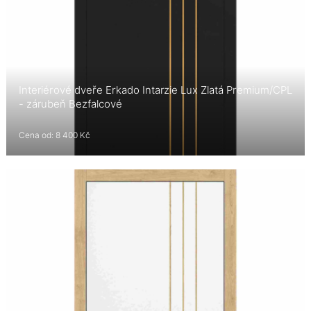
Interiérové dveře Erkado Intarzie Lux Zlatá Premium/CPL
- zárubeň Bezfalcové
Cena od: 8 400 Kč