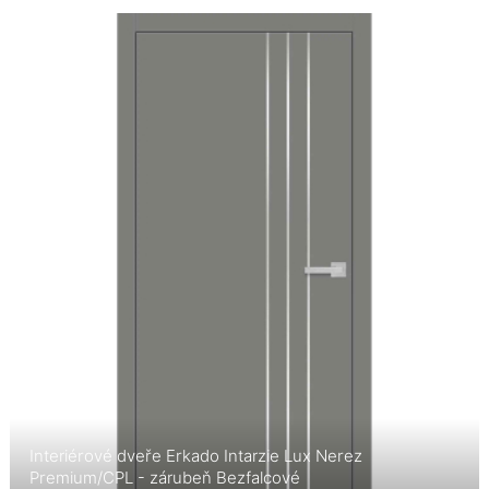
Interiérové dveře Erkado Intarzie Lux Nerez
Premium/CPL - zárubeň Bezfalcové