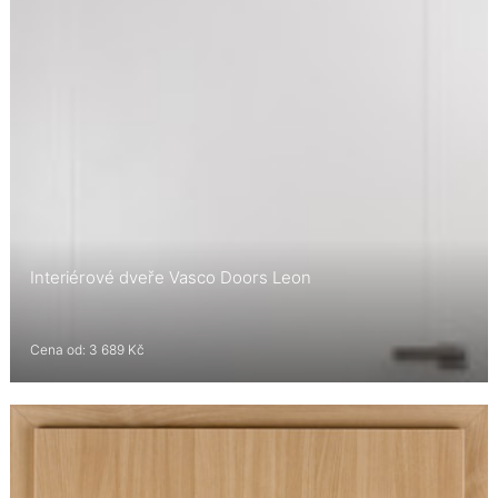
Interiérové dveře Vasco Doors Leon
Cena od: 3 689 Kč