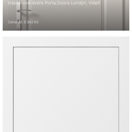
Interiérové dveře Porta Doors Londýn, Vídeň
Cena od: 3 542 Kč