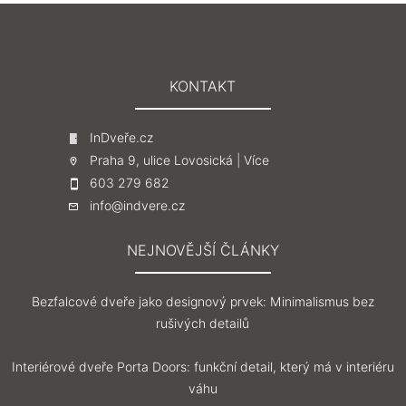
KONTAKT
InDveře.cz
Praha 9, ulice Lovosická |
Více
603 279 682
info@indvere.cz
NEJNOVĚJŠÍ ČLÁNKY
Bezfalcové dveře jako designový prvek: Minimalismus bez
rušivých detailů
Interiérové dveře Porta Doors: funkční detail, který má v interiéru
váhu