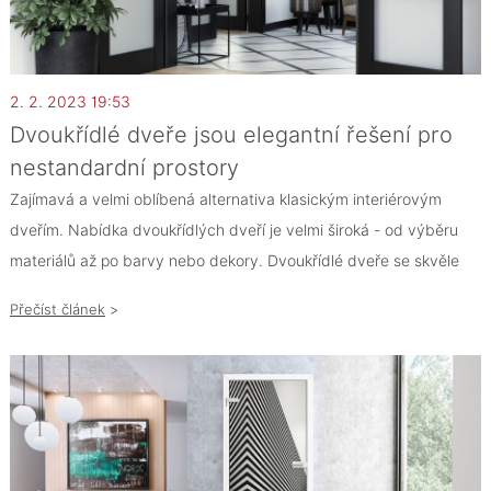
2. 2. 2023 19:53
Dvoukřídlé dveře jsou elegantní řešení pro
nestandardní prostory
Zajímavá a velmi oblíbená alternativa klasickým interiérovým
dveřím. Nabídka dvoukřídlých dveří je velmi široká - od výběru
materiálů až po barvy nebo dekory. Dvoukřídlé dveře se skvěle
hodí do místností, které chceme otevřít a propojit. V čem ale
Přečíst článek
>
spočívají další výhody oproti jednokřídlým dveřím?